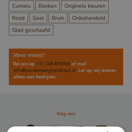
Cumaru
Banken
Originele kleuren
Rood
Geel
Bruin
Onbehandeld
Glad geschaafd
Meer weten?
Bel ons op
+31 348 820000
of mail
info@vandenberghardhout.nl
. Let op, wij leveren
alleen aan bedrijven.
Volg ons: