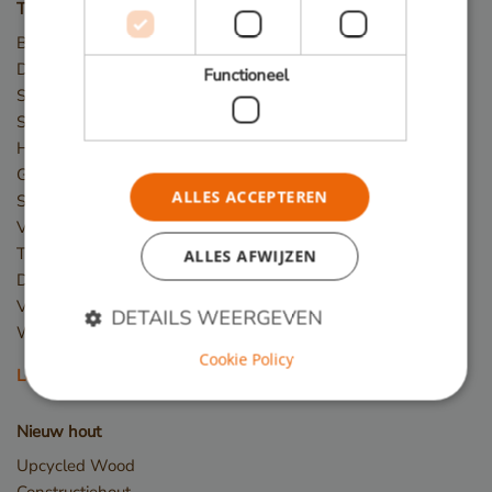
Toepassingen
Bruggen
Damwand / Beschoeiing
Functioneel
Straatmeubilair
Speeltoestellen
Hekwerk
Gevelbekleding
ALLES ACCEPTEREN
Steigers
Vlonder
Terras
ALLES AFWIJZEN
Dakterras
Veranda
DETAILS WEERGEVEN
Winkelvloer en showroom
Cookie Policy
Lees meer
Strikt noodzakelijk
Prestatie
Targeting
Nieuw hout
Functioneel
Upcycled Wood
Strikt noodzakelijke cookies maken de
Constructiehout