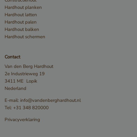
kernfunctionaliteiten van de website mogelijk, zoals
Hardhout planken
gebruikersaanmelding en accountbeheer. De
website kan niet goed worden gebruikt zonder de
Hardhout latten
strikt noodzakelijke cookies.
Hardhout palen
Naam
Aanbieder / Domein
Hardhout balken
__cf_bm
Cloudflare Inc.
Hardhout schermen
.db.sleak.chat
Contact
Van den Berg Hardhout
2e Industrieweg 19
3411 ME
Lopik
Nederland
E-mail:
info@vandenberghardhout.nl
Tel:
+31 348 820000
Privacyverklaring
_GRECAPTCHA
Google LLC
www.google.com