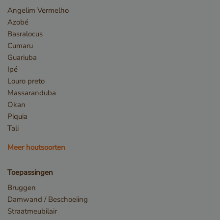
www.google.com
Angelim Vermelho
Azobé
Basralocus
Cumaru
Guariuba
Ipé
Louro preto
Massaranduba
Okan
Piquia
_csrf
www.cavotec.com
Tali
www.vandenberghardhout.com
Google Privacy Policy
Meer houtsoorten
Toepassingen
Bruggen
Damwand / Beschoeiing
Straatmeubilair