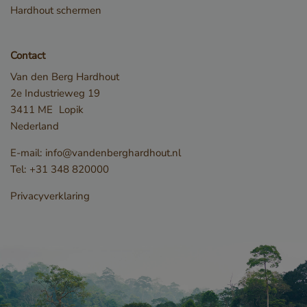
Hardhout schermen
Contact
Van den Berg Hardhout
2e Industrieweg 19
3411 ME
Lopik
Nederland
Opslagverklaring
E-mail:
info@vandenberghardhout.nl
Naam
Opslagtype
Tel:
+31 348 820000
CookieCodeCache
Lokale
opslag
Privacyverklaring
snowplowOutQueue_leadinfo_cl1_post2.expires
Lokale
opslag
_li_id.bfbd
Lokale
opslag
_li_id.bfbd.expires
Lokale
opslag
e8fb0cc6-1659-4b41-bdce-
Sessiesopslag