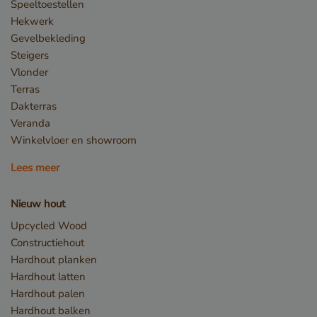
Speeltoestellen
Hekwerk
Gevelbekleding
Steigers
Vlonder
Terras
_sweetSessionId
www.vandenberghardhout.com
Dakterras
VISITOR_PRIVACY_METADATA
YouTube
.youtube.com
Veranda
Winkelvloer en showroom
Lees meer
Nieuw hout
Upcycled Wood
Constructiehout
Hardhout planken
Hardhout latten
Hardhout palen
Hardhout balken