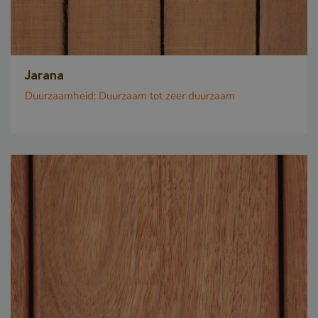
www.google.com
Jarana
Duurzaamheid:
Duurzaam tot zeer duurzaam
_csrf
www.cavotec.com
www.vandenberghardhout.com
Google Privacy Policy