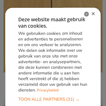
×
Deze website maakt gebruik
van cookies.
DUTCH
We gebruiken cookies om inhoud
GERMAN
en advertenties te personaliseren
en om ons verkeer te analyseren.
ENGLISH
We delen ook informatie over uw
gebruik van onze site met onze
advertentie- en analysepartners,
die deze kunnen combineren met
andere informatie die u aan hen
heeft verstrekt of die zij hebben
Guariuba
verzameld door uw gebruik van hun
Duurzaamheid:
Klasse 1, bovengronds en in
diensten.
Privacybeleid
grondcontact
TOON ALLE PARTNERS
(31) →