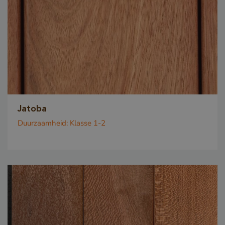
_sweetSessionId
www.vandenberghardhout.com
VISITOR_PRIVACY_METADATA
YouTube
.youtube.com
Jatoba
Duurzaamheid:
Klasse 1-2