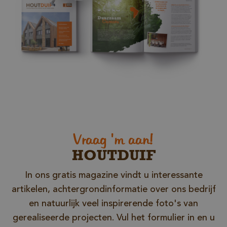
Strikt noodzakelijke cookies maken de
kernfunctionaliteiten van de website mogelijk, zoals
gebruikersaanmelding en accountbeheer. De
website kan niet goed worden gebruikt zonder de
strikt noodzakelijke cookies.
Naam
Aanbieder / Domein
__cf_bm
Cloudflare Inc.
.db.sleak.chat
Vraag 'm aan!
HOUTDUIF
In ons gratis magazine vindt u interessante
artikelen, achtergrondinformatie over ons bedrijf
en natuurlijk veel inspirerende foto's van
gerealiseerde projecten. Vul het formulier in en u
_GRECAPTCHA
Google LLC