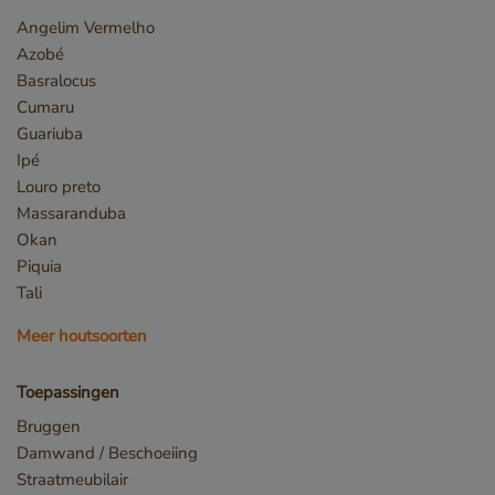
Angelim Vermelho
Azobé
Basralocus
Cumaru
Guariuba
_sweetSessionId
www.vandenberghardhout.com
Ipé
VISITOR_PRIVACY_METADATA
YouTube
.youtube.com
Louro preto
Massaranduba
Okan
Piquia
Tali
Meer houtsoorten
Toepassingen
Bruggen
Damwand / Beschoeiing
Straatmeubilair