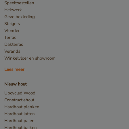
Speeltoestellen
Hekwerk
Gevelbekleding
Steigers
Vlonder
Terras
Dakterras
Veranda
Opslagverklaring
Winkelvloer en showroom
Naam
Opslagtype
Lees meer
CookieCodeCache
Lokale
opslag
Nieuw hout
snowplowOutQueue_leadinfo_cl1_post2.expires
Lokale
opslag
Upcycled Wood
Constructiehout
_li_id.bfbd
Lokale
opslag
Hardhout planken
_li_id.bfbd.expires
Lokale
Hardhout latten
opslag
Hardhout palen
e8fb0cc6-1659-4b41-bdce-
Sessiesopslag
Hardhout balken