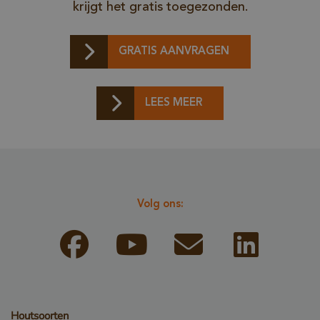
www.google.com
krijgt het gratis toegezonden.
GRATIS AANVRAGEN
LEES MEER
_csrf
www.cavotec.com
www.vandenberghardhout.com
Volg ons:
Google Privacy Policy
Houtsoorten