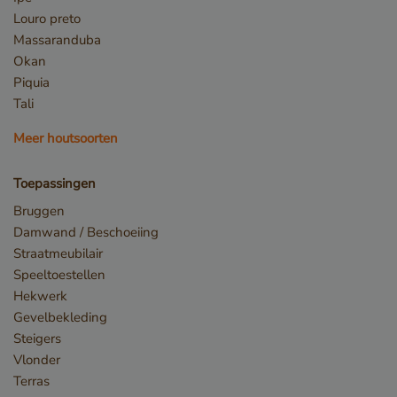
Louro preto
Massaranduba
Okan
Piquia
Tali
Meer houtsoorten
_sweetSessionId
www.vandenberghardhout.com
VISITOR_PRIVACY_METADATA
YouTube
Toepassingen
.youtube.com
Bruggen
Damwand / Beschoeiing
Straatmeubilair
Speeltoestellen
Hekwerk
Gevelbekleding
Steigers
Vlonder
Terras