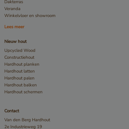
Dakterras
Veranda
Winkelvloer en showroom
Lees meer
Nieuw hout
Upcycled Wood
Constructiehout
Hardhout planken
Hardhout latten
Opslagverklaring
Hardhout palen
Naam
Opslagtype
Hardhout balken
CookieCodeCache
Lokale
Hardhout schermen
opslag
snowplowOutQueue_leadinfo_cl1_post2.expires
Lokale
opslag
Contact
_li_id.bfbd
Lokale
Van den Berg Hardhout
opslag
2e Industrieweg 19
_li_id.bfbd.expires
Lokale