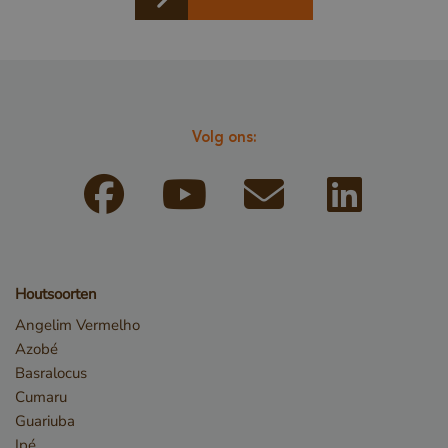
_GRECAPTCHA
Google LLC
www.google.com
Volg ons:
Houtsoorten
_csrf
www.cavotec.com
www.vandenberghardhout.com
Angelim Vermelho
Google Privacy Policy
Azobé
Basralocus
Cumaru
Guariuba
Ipé