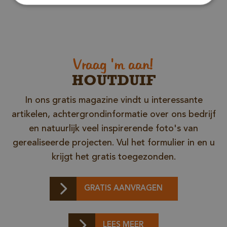
Strikt noodzakelijk
Prestatie
Targeting
Functioneel
Strikt noodzakelijke cookies maken de
kernfunctionaliteiten van de website mogelijk, zoals
gebruikersaanmelding en accountbeheer. De
Vraag 'm aan!
website kan niet goed worden gebruikt zonder de
strikt noodzakelijke cookies.
HOUTDUIF
Naam
Aanbieder / Domein
In ons gratis magazine vindt u interessante
__cf_bm
Cloudflare Inc.
.db.sleak.chat
artikelen, achtergrondinformatie over ons bedrijf
en natuurlijk veel inspirerende foto's van
gerealiseerde projecten. Vul het formulier in en u
krijgt het gratis toegezonden.
GRATIS AANVRAGEN
LEES MEER