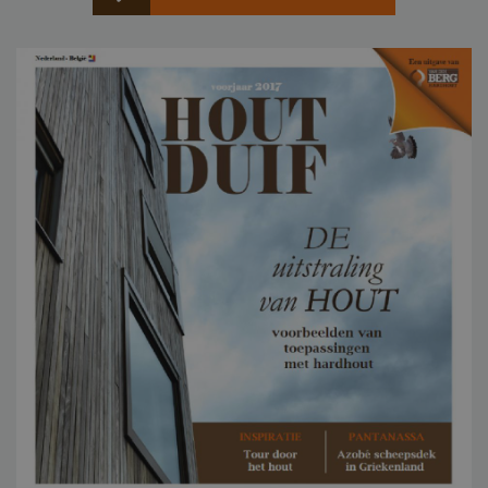
_csrf
www.cavotec.com
www.vandenberghardhout.com
Google Privacy Policy
_sweetSessionId
www.vandenberghardhout.com