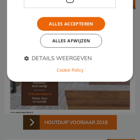
ALLES ACCEPTEREN
ALLES AFWIJZEN
DETAILS WEERGEVEN
Cookie Policy
Strikt noodzakelijk
Prestatie
Targeting
Functioneel
Strikt noodzakelijke cookies maken de
kernfunctionaliteiten van de website mogelijk, zoals
gebruikersaanmelding en accountbeheer. De
website kan niet goed worden gebruikt zonder de
HOUTDUIF VOORJAAR 2018
strikt noodzakelijke cookies.
Naam
Aanbieder / Domein