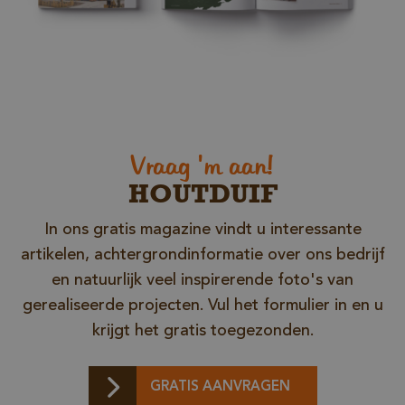
Opslagverklaring
Naam
Opslagtype
CookieCodeCache
Lokale
opslag
snowplowOutQueue_leadinfo_cl1_post2.expires
Lokale
Vraag 'm aan!
opslag
_li_id.bfbd
Lokale
HOUTDUIF
opslag
_li_id.bfbd.expires
Lokale
In ons gratis magazine vindt u interessante
opslag
artikelen, achtergrondinformatie over ons bedrijf
e8fb0cc6-1659-4b41-bdce-
Sessiesopslag
8575fb5200aa_sleakPopupTriggered
en natuurlijk veel inspirerende foto's van
_li_ses.bfbd
Lokale
gerealiseerde projecten. Vul het formulier in en u
opslag
krijgt het gratis toegezonden.
_li_ses.bfbd.expires
Lokale
opslag
GTMConsentModeState
Lokale
GRATIS AANVRAGEN
opslag