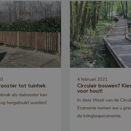
en bots. Dit i
de website, o
rapporten te 
maken over he
van hun websi
5 maanden 3
Google LLC
Google reCA
weken
www.google.com
plaatst een n
cookie (_GR
wanneer deze
uitgevoerd me
20
4 februari 2021
 Policy
de risicoanaly
rooster tot tuinhek
Circulair bouwen? Kie
voor hout!
bruik als stalrooster kan
www.cavotec.com
Sessie
Dit cookie wor
www.vandenberghardhout.com
In deze Week van de Circul
nog hergebruikt worden!
om cross-site
Economie nemen we u graa
vervalsing (C
de kringloopeconomie.
aanvallen te 
ervoor te zor