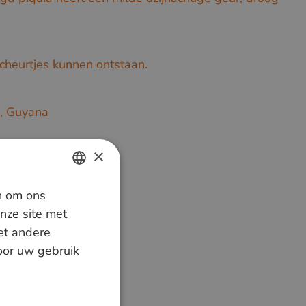
cheurtjes kunnen ontstaan.
d, Guyana
×
n om ons
DUTCH
nze site met
GERMAN
et andere
door uw gebruik
ENGLISH