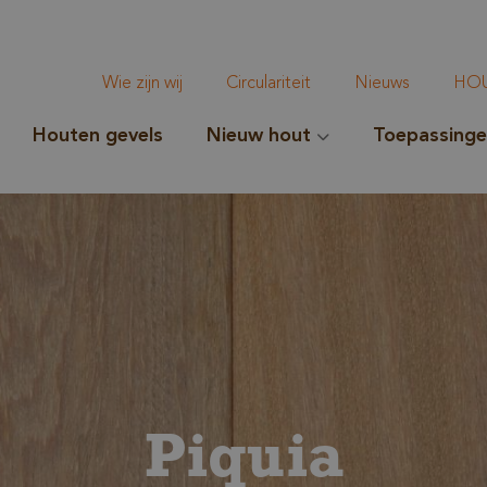
Wie zijn wij
Circulariteit
Nieuws
HOU
Houten gevels
Nieuw hout
Toepassing
Piquia