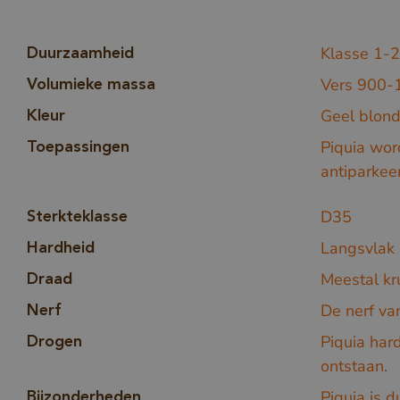
Klasse 1-2
Duurzaamheid
Vers 900-
Volumieke massa
Geel blond 
Kleur
Piquia wor
Toepassingen
antiparkee
D35
Sterkteklasse
Langsvlak 
Hardheid
Meestal kr
Draad
De nerf van
Nerf
Piquia har
Drogen
ontstaan.
Piquia is 
Bijzonderheden