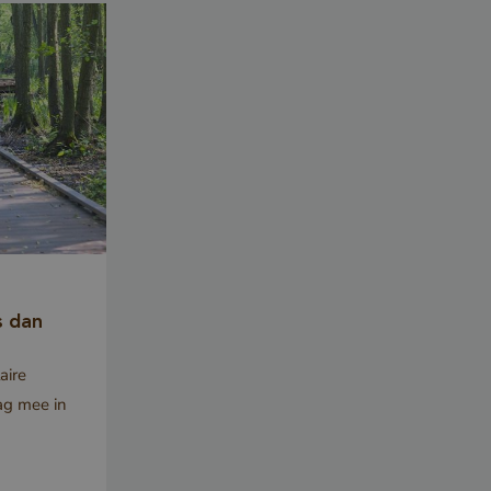
s gunstig voor
m geldige
kunnen
t gebruik
te.
PTCHA
oodzakelijke
ECAPTCHA)
 wordt
t het oog op
se.
s dan
dt gebruikt
aire
 verzoek
g mee in
SRF)
voorkomen,
gen dat