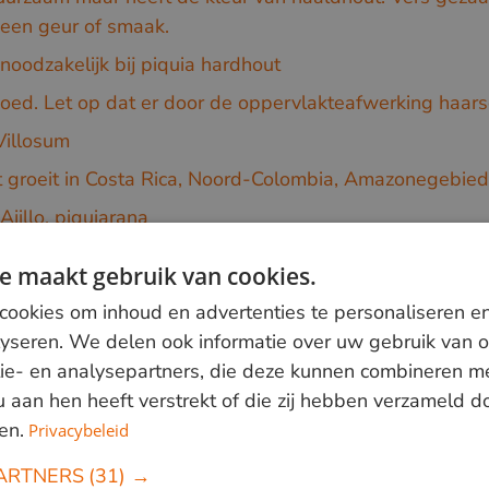
geen geur of smaak.
noodzakelijk bij piquia hardhout
goed. Let op dat er door de oppervlakteafwerking haars
Villosum
t groeit in Costa Rica, Noord-Colombia, Amazonegebie
jillo, piquiarana
ceae
e maakt gebruik van cookies.
oeckgouw
,
Mijnsheerlyckheid
,
Loopbrug Venco Campus
ookies om inhoud en advertenties te personaliseren e
lyseren. We delen ook informatie over uw gebruik van o
ie- en analysepartners, die deze kunnen combineren m
 u aan hen heeft verstrekt of die zij hebben verzameld 
ngspaspoort
en.
Privacybeleid
ARTNERS
(31) →