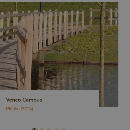
Broeckgouw
Guariuba, Cumaru, Piquia (allen FSC®)