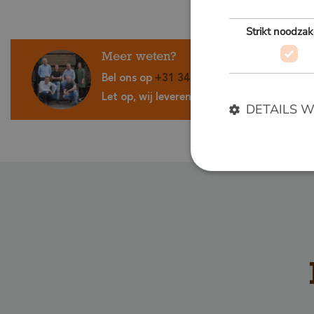
Strikt noodzak
Meer weten?
Bel ons op
+31 348 820000
of mail
info@v
Let op, wij leveren alleen aan bedrijven.
DETAILS 
Strikt noodzakelijke
accountbeheer. De we
Naam
__cf_bm