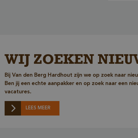
_sweetSessionId
VISITOR_PRIVACY_
WIJ ZOEKEN NIEU
Bij Van den Berg Hardhout zijn we op zoek naar nie
Ben jij een echte aanpakker en op zoek naar een ni
vacatures.
LEES MEER