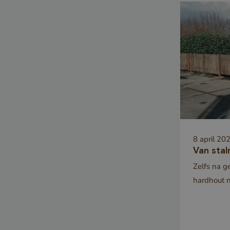
_GRECAPTCHA
8 april 20
Google Privacy
Van stal
Zelfs na ge
_csrf
hardhout 