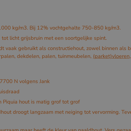
1000 kg/m3. Bij 12% vochtgehalte 750-850 kg/m3.
tot licht grijsbruin met een soortgelijke spint.
dt vaak gebruikt als constructiehout, zowel binnen als 
rpalen, dekdelen, palen, tuinmeubelen,
(parket)vloeren
7700 N volgens Jank
uisdraad
 Piquia hout is matig grof tot grof
dhout droogt langzaam met neiging tot vervorming. Tev
duurzaam maar heeft de kleur van naaldhout. Vers gezaa