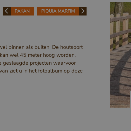
PAKAN
PIQUIA MARFIM
wel binnen als buiten. De houtsoort
 kan wel 45 meter hoog worden.
e geslaagde projecten waarvoor
van ziet u in het fotoalbum op deze
enco Campus
iquia (FSC®)