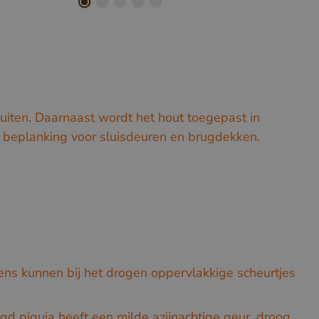
buiten. Daarnaast wordt het hout toegepast in
, beplanking voor sluisdeuren en brugdekken.
ens kunnen bij het drogen oppervlakkige scheurtjes
gd piquia heeft een milde azijnachtige geur, droog