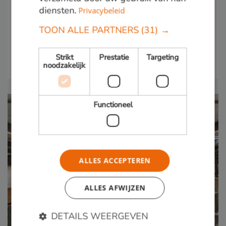
diensten.
Privacybeleid
4 februari 2021
TOON ALLE PARTNERS
(31) →
Circulair bouwen? Kies dan voor hout!
In deze Week van de Circulaire Economie nemen we u
graag mee in de kringloopeconomie.
Strikt
Prestatie
Targeting
noodzakelijk
Functioneel
ALLES ACCEPTEREN
ALLES AFWIJZEN
DETAILS WEERGEVEN