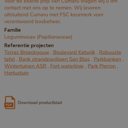
Voor de exacte prijs van Cumaru vragen wij u om
contact met ons op te nemen. Wij leveren
uitsluitend Cumaru met FSC keurmerk voor
verantwoord bosbeheer.
Familie
Leguminosae (Papilionaceae)
Referentie projecten
Terras Broeckgouw
,
Boulevard Katwijk
,
Robuuste
tafel
,
Bank strandpaviljoen San Blas
,
Parkbanken
,
Wintertuinen ASR
,
Fort waterlinie
,
Park Pierron
,
Hortustuin
Download productblad