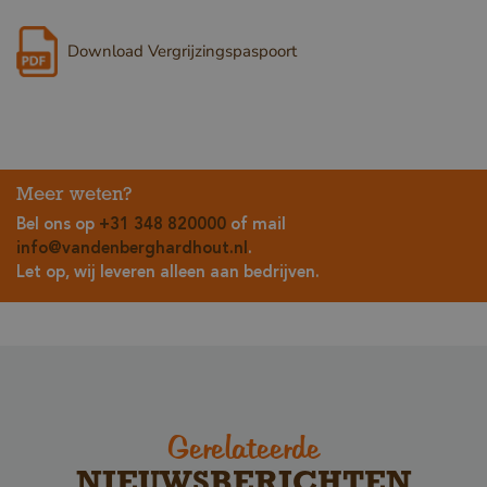
Download Vergrijzingspaspoort
Meer weten?
Bel ons op
+31 348 820000
of mail
info@vandenberghardhout.nl
.
Let op, wij leveren alleen aan bedrijven.
Gerelateerde
NIEUWSBERICHTEN