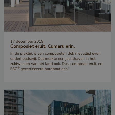
_GRECAPTCHA
Google LLC
www.google.com
17 december 2019
Composiet eruit, Cumaru erin.
In de praktijk is een composieten dek niet altijd even
onderhoudsvrij. Dat merkte een jachthaven in het
zuidwesten van het land ook. Dus: composiet eruit, en
®
FSC
gecertificeerd hardhout erin!
_csrf
www.cavotec.com
www.vandenberghardhout.com
Google Privacy Policy