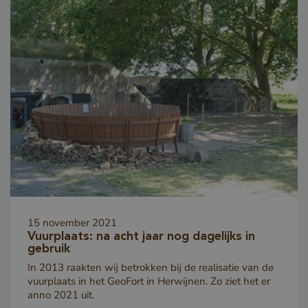
Opslagverklaring
15 november 2021
Naam
Opslagtype
Vuurplaats: na acht jaar nog dagelijks in
gebruik
CookieCodeCache
Lokale
opslag
In 2013 raakten wij betrokken bij de realisatie van de
snowplowOutQueue_leadinfo_cl1_post2.expires
Lokale
vuurplaats in het GeoFort in Herwijnen. Zo ziet het er
opslag
anno 2021 uit.
_li_id.bfbd
Lokale