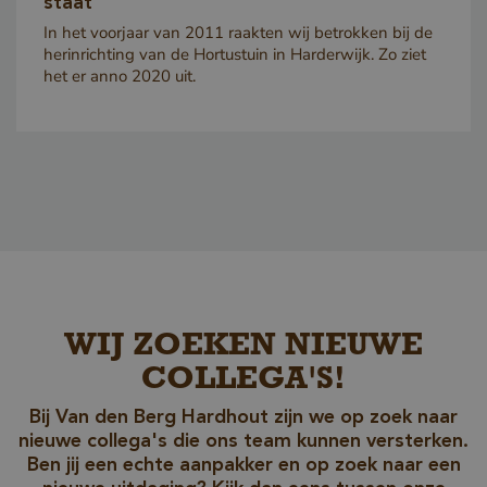
staat
VISITOR_INFO1_LIVE
5 maanden 4
Google LLC
Deze c
In het voorjaar van 2011 raakten wij betrokken bij de
weken
.youtube.com
herinrichting van de Hortustuin in Harderwijk. Zo ziet
door Y
het er anno 2020 uit.
ingest
sleakVisitorId_e8fb0cc6-
www.vandenberghardhout.com
11 m
1659-4b41-bdce-
4 
gebrui
8575fb5200aa
bij te 
__Secure-
.youtube.com
5 ma
YouTub
ROLLOUT_TOKEN
w
in sites
sleakChatId_e8fb0cc6-
www.vandenberghardhout.com
11 m
1659-4b41-bdce-
ingeslo
4 
8575fb5200aa
ook be
websit
nieuwe
versie
WIJ ZOEKEN NIEUWE
YouTub
gebruik
COLLEGA'S!
iutk
5 maanden 4
Issuu Inc.
Herken
Bij Van den Berg Hardhout zijn we op zoek naar
weken
.issuu.com
van de
nieuwe collega's die ons team kunnen versterken.
welke 
Ben jij een echte aanpakker en op zoek naar een