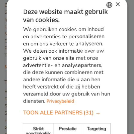
×
Cumaru
Deze website maakt gebruik
Guariuba
van cookies.
Ipé
DUTCH
Louro preto
We gebruiken cookies om inhoud
GERMAN
Massaranduba
en advertenties te personaliseren
Okan
en om ons verkeer te analyseren.
ENGLISH
Piquia
We delen ook informatie over uw
Tali
gebruik van onze site met onze
advertentie- en analysepartners,
Meer houtsoorten
die deze kunnen combineren met
andere informatie die u aan hen
Toepassingen
heeft verstrekt of die zij hebben
Bruggen
verzameld door uw gebruik van hun
Damwand / Beschoeiing
diensten.
Privacybeleid
Straatmeubilair
TOON ALLE PARTNERS
(31) →
Speeltoestellen
Hekwerk
Gevelbekleding
Strikt
Prestatie
Targeting
noodzakelijk