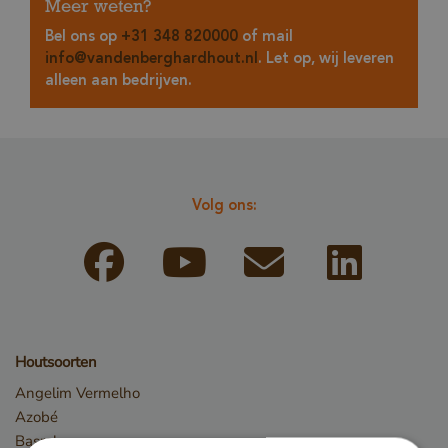
Meer weten?
Bel ons op
+31 348 820000
of mail
info@vandenberghardhout.nl
. Let op, wij leveren
alleen aan bedrijven.
Volg ons:
Houtsoorten
Angelim Vermelho
Azobé
Basralocus