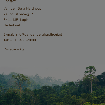
Contact
kernfunctionaliteiten van de website mogelijk, zoals
gebruikersaanmelding en accountbeheer. De
Van den Berg Hardhout
website kan niet goed worden gebruikt zonder de
2e Industrieweg 19
strikt noodzakelijke cookies.
3411 ME
Lopik
Naam
Aanbieder / Domein
Nederland
__cf_bm
Cloudflare Inc.
.db.sleak.chat
E-mail:
info@vandenberghardhout.nl
Tel:
+31 348 820000
Privacyverklaring
_GRECAPTCHA
Google LLC
www.google.com