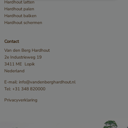
Strikt noodzakelijk
Prestatie
Targeting
Hardhout latten
Hardhout palen
Functioneel
Hardhout balken
Strikt noodzakelijke cookies maken de
Hardhout schermen
kernfunctionaliteiten van de website mogelijk, zoals
gebruikersaanmelding en accountbeheer. De
website kan niet goed worden gebruikt zonder de
strikt noodzakelijke cookies.
Contact
Naam
Aanbieder / Domein
Van den Berg Hardhout
__cf_bm
Cloudflare Inc.
2e Industrieweg 19
.db.sleak.chat
3411 ME
Lopik
Nederland
E-mail:
info@vandenberghardhout.nl
Tel:
+31 348 820000
Privacyverklaring