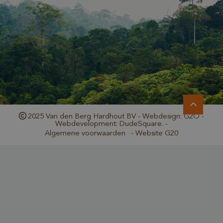
_GRECAPTCHA
Google LLC
www.google.com
2025 Van den Berg Hardhout BV - Webdesign: G2O -
Webdevelopment: DudeSquare. -
Algemene voorwaarden
-
Website G20
_csrf
www.cavotec.com
www.vandenberghardhout.com
Google Privacy Policy