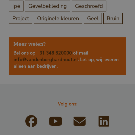
Ipé
Gevelbekleding
Geschroefd
Project
Originele kleuren
Geel
Bruin
Meer weten?
Bel ons op
+31 348 820000
of mail
info@vandenberghardhout.nl
. Let op, wij leveren
alleen aan bedrijven.
Volg ons: