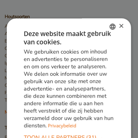
Houtsoorten
×
Angelim Vermelho
Deze website maakt gebruik
Azobé
van cookies.
Basralocus
DUTCH
Cumaru
We gebruiken cookies om inhoud
GERMAN
Guariuba
en advertenties te personaliseren
Ipé
en om ons verkeer te analyseren.
ENGLISH
Louro preto
We delen ook informatie over uw
Massaranduba
gebruik van onze site met onze
Okan
advertentie- en analysepartners,
Piquia
die deze kunnen combineren met
Tali
andere informatie die u aan hen
heeft verstrekt of die zij hebben
Meer houtsoorten
verzameld door uw gebruik van hun
diensten.
Privacybeleid
Toepassingen
TOON ALLE PARTNERS
(31) →
Bruggen