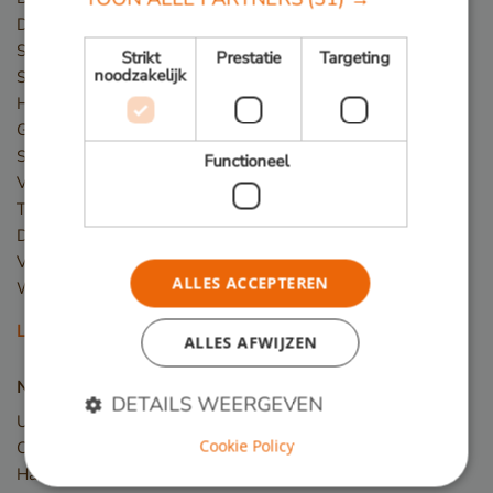
Damwand / Beschoeiing
Straatmeubilair
Strikt
Prestatie
Targeting
noodzakelijk
Speeltoestellen
Hekwerk
Gevelbekleding
Steigers
Functioneel
Vlonder
Terras
Dakterras
Veranda
ALLES ACCEPTEREN
Winkelvloer en showroom
Lees meer
ALLES AFWIJZEN
Nieuw hout
DETAILS WEERGEVEN
Upcycled Wood
Cookie Policy
Constructiehout
Hardhout planken