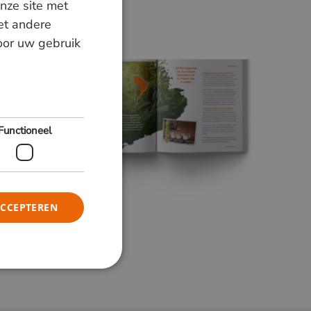
nze site met
GERMAN
et andere
door uw gebruik
ENGLISH
Functioneel
ACCEPTEREN
elding en