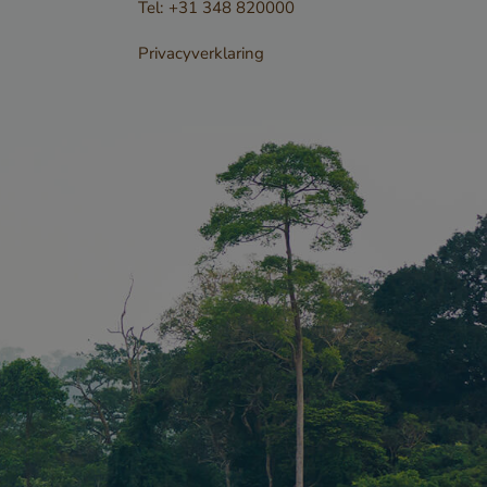
Tel:
+31 348 820000
dt gebruikt
Privacyverklaring
 verzoek
SRF)
voorkomen,
gen dat
tieme
mulieren en
oeken op de
ndienen.
ordt
e
van de
 voor hun