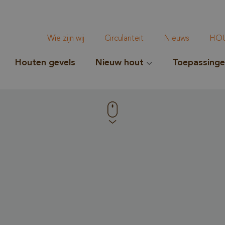
Wie zijn wij
Circulariteit
Nieuws
HOU
Houten gevels
Nieuw hout
Toepassing