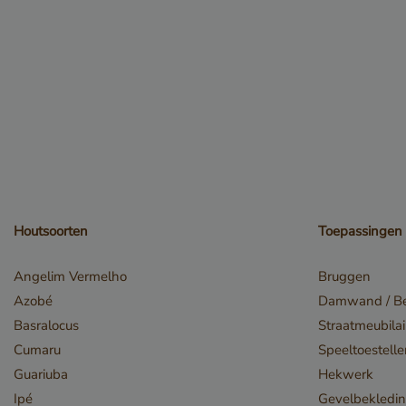
accountbeheer. De we
Naam
__cf_bm
Houtsoorten
Toepassingen
_GRECAPTCHA
Angelim Vermelho
Bruggen
Azobé
Damwand / Be
Basralocus
Straatmeubilai
Cumaru
Speeltoestell
Guariuba
Hekwerk
Google Privacy
Ipé
Gevelbekledi