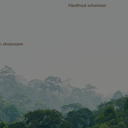
Hardhout schermen
www.cavotec.com
Sessie
Dit cookie wor
www.vandenberghardhout.com
om cross-site
vervalsing (C
aanvallen te 
ervoor te zor
en showroom
alleen de legi
gebruiker for
gegevensverz
website kan i
www.vandenberghardhout.com
Sessie
METADATA
5 maanden 4
YouTube
Deze cookie w
weken
.youtube.com
gebruikt om d
toestemming 
gebruiker en
privacykeuzes