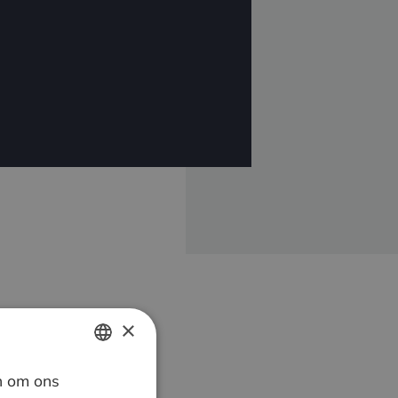
×
n om ons
DUTCH