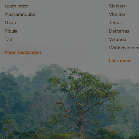
Louro preto
Steigers
_csrf
Massaranduba
Vlonder
Okan
Terras
Piquia
Dakterras
Tali
Veranda
Winkelvloer 
Meer houtsoorten
Lees meer
_sweetSessionId
VISITOR_PRIVACY_