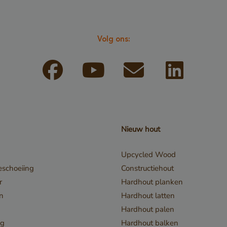
bsite kan niet goed worden gebruikt zonder de strikt noodzakelijke cookies.
Aanbieder / Domein
Vervaldatum
Omschrijving
29 minuten
Cloudflare Inc.
Deze cookie w
53 seconden
.db.sleak.chat
Volg ons:
gebruikt om o
te maken tus
en bots. Dit i
de website, o
rapporten te 
maken over he
van hun websi
Nieuw hout
5 maanden 3
Google LLC
Google reCA
Upcycled Wood
weken
www.google.com
plaatst een n
schoeiing
Constructiehout
cookie (_GR
r
Hardhout planken
wanneer deze
en
Hardhout latten
uitgevoerd me
Hardhout palen
 Policy
de risicoanaly
ng
Hardhout balken