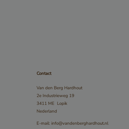
ordt
nderscheid
sen mensen
s gunstig voor
m geldige
kunnen
t gebruik
te.
Contact
PTCHA
Van den Berg Hardhout
oodzakelijke
2e Industrieweg 19
ECAPTCHA)
3411 ME
Lopik
 wordt
Nederland
t het oog op
E-mail:
info@vandenberghardhout.nl
se.