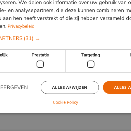
lyseren. We delen ook informatie over uw gebruik van o
ie- en analysepartners, die deze kunnen combineren m
 u aan hen heeft verstrekt of die zij hebben verzameld 
elen, achtergrondinformatie over ons
en.
Privacybeleid
gerealiseerde projecten. Vul het
ARTNERS
(31) →
elijk
Prestatie
Targeting
WEERGEVEN
ALLES AFWIJZEN
ALLES 
Cookie Policy
Strikt noodzakelijk
Prestatie
Targeting
Functioneel
 cookies maken de kernfunctionaliteiten van de website mogelijk, zoals gebruikersaanm