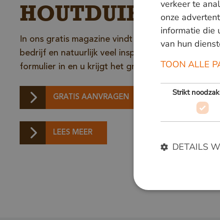
verkeer te ana
HOUTDUIF
onze advertent
informatie die
In ons gratis magazine vindt u interessante artik
van hun dienst
bedrijf en natuurlijk veel inspirerende foto's van 
TOON ALLE P
formulier in en u krijgt het gratis toegezonden.
Strikt noodzak
GRATIS AANVRAGEN
LEES MEER
DETAILS 
Strikt noodzakelijke