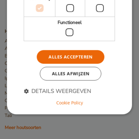
Functioneel
Houtsoorten
Angelim Vermelho
Azobé
Basralocus
ALLES ACCEPTEREN
Cumaru
Guariuba
ALLES AFWIJZEN
Ipé
Louro preto
DETAILS WEERGEVEN
Massaranduba
Okan
Cookie Policy
Piquia
Tali
Strikt noodzakelijk
Prestatie
Targeting
Functioneel
Meer houtsoorten
Strikt noodzakelijke cookies maken de