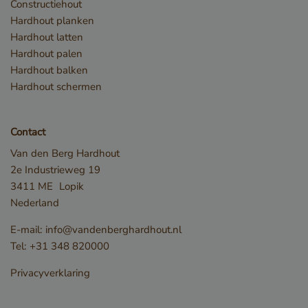
Constructiehout
Hardhout planken
Hardhout latten
Hardhout palen
Hardhout balken
Hardhout schermen
Contact
_csrf
www.cavotec.com
www.vandenberghardhout.com
Van den Berg Hardhout
2e Industrieweg 19
Google Privacy Policy
3411 ME
Lopik
Nederland
E-mail:
info@vandenberghardhout.nl
Tel:
+31 348 820000
Privacyverklaring