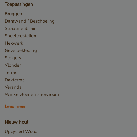
kernfunctionaliteiten van de website mogelijk, zoals
Toepassingen
gebruikersaanmelding en accountbeheer. De
website kan niet goed worden gebruikt zonder de
Bruggen
strikt noodzakelijke cookies.
Damwand / Beschoeiing
Naam
Aanbieder / Domein
Straatmeubilair
Speeltoestellen
__cf_bm
Cloudflare Inc.
.db.sleak.chat
Hekwerk
Gevelbekleding
Steigers
Vlonder
Terras
Dakterras
Veranda
Winkelvloer en showroom
Lees meer
_GRECAPTCHA
Nieuw hout
Google LLC
www.google.com
Upcycled Wood