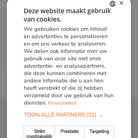
×
In ons gratis magazine vindt u interessante
Deze website maakt gebruik
artikelen, achtergrondinformatie over ons bedrijf
van cookies.
en natuurlijk veel inspirerende foto's van
DUTCH
gerealiseerde projecten. Vul het formulier in en u
We gebruiken cookies om inhoud
GERMAN
en advertenties te personaliseren
krijgt het gratis toegezonden.
en om ons verkeer te analyseren.
ENGLISH
We delen ook informatie over uw
GRATIS AANVRAGEN
gebruik van onze site met onze
advertentie- en analysepartners,
die deze kunnen combineren met
LEES MEER
andere informatie die u aan hen
heeft verstrekt of die zij hebben
verzameld door uw gebruik van hun
diensten.
Privacybeleid
TOON ALLE PARTNERS
(31) →
Volg ons:
Strikt
Prestatie
Targeting
noodzakelijk