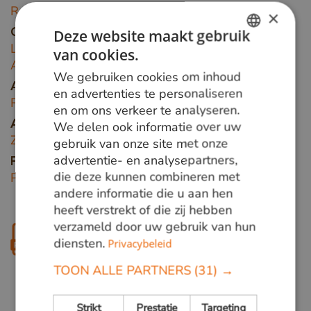
Roupala montana var.
×
Deze website maakt gebruik
Groeigebied
Louro Faia hardhout groeit in tropisch Zuid-
van cookies.
DUTCH
Amerika
We gebruiken cookies om inhoud
GERMAN
Andere namen
en advertenties te personaliseren
Roupala, Catucaém, Carvalho, Carne de vaca.
en om ons verkeer te analyseren.
ENGLISH
We delen ook informatie over uw
Algemeen
Zowel ruw gezaagd als geschaafd verkrijgbaar.
gebruik van onze site met onze
advertentie- en analysepartners,
Familie
die deze kunnen combineren met
Proteaceae
andere informatie die u aan hen
heeft verstrekt of die zij hebben
verzameld door uw gebruik van hun
Download productblad
diensten.
Privacybeleid
TOON ALLE PARTNERS
(31) →
Strikt
Prestatie
Targeting