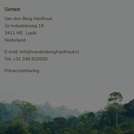
Contact
Van den Berg Hardhout
2e Industrieweg 19
3411 ME
Lopik
Nederland
E-mail:
info@vandenberghardhout.nl
Opslagverklaring
Tel:
+31 348 820000
Naam
Opslagtype
Privacyverklaring
CookieCodeCache
Lokale
opslag
snowplowOutQueue_leadinfo_cl1_post2.expires
Lokale
opslag
_li_id.bfbd
Lokale
opslag
_li_id.bfbd.expires
Lokale
opslag
e8fb0cc6-1659-4b41-bdce-
Sessiesopslag
8575fb5200aa_sleakPopupTriggered