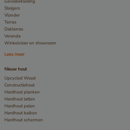
Gevelbekleding
Steigers
Vlonder
Terras
Dakterras
_sweetSessionId
www.vandenberghardhout.com
Veranda
VISITOR_PRIVACY_METADATA
YouTube
.youtube.com
Winkelvloer en showroom
Lees meer
Nieuw hout
Upcycled Wood
Constructiehout
Hardhout planken
Hardhout latten
Hardhout palen
Hardhout balken
Hardhout schermen