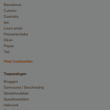
Basralocus
Cumaru
Guariuba
Ipé
Louro preto
Massaranduba
Okan
Piquia
Tali
_csrf
www.cavotec.com
www.vandenberghardhout.com
Meer houtsoorten
Google Privacy Policy
Toepassingen
Bruggen
Damwand / Beschoeiing
Straatmeubilair
Speeltoestellen
Hekwerk