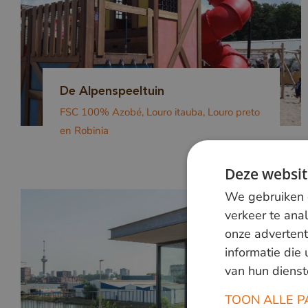
De Alpenspeeltuin
FSC 100% Azobé, Louro itauba, Louro preto
en Robinia
Deze websit
We gebruiken c
verkeer te ana
onze advertent
informatie die
van hun dienst
TOON ALLE P