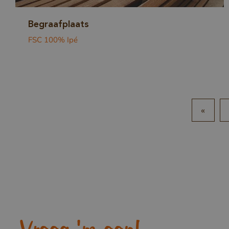
Begraafplaats
FSC 100% Ipé
_GRECAPTCHA
«
Google Privacy
_csrf