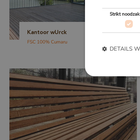
Strikt noodzak
Kantoor wUrck
FSC 100% Cumaru
DETAILS 
Strikt noodzakelijke
accountbeheer. De we
Naam
__cf_bm