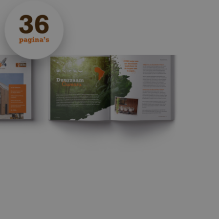
tieme
mulieren en
oeken op de
ndienen.
ordt
e
van de
 voor hun
 de site op te
istreert
r de
van de
betrekking
nde