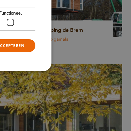
Functioneel
Chalets Camping de Brem
FSC 100% Louro gamela
ACCEPTEREN
elding en
ordt
nderscheid
sen mensen