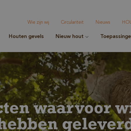
Wie zijn wij
Circulariteit
Nieuws
HOU
Houten gevels
Nieuw hout
Toepassing
cten waarvoor wi
hebben gelever