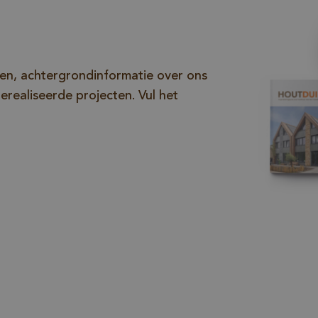
alleen de legi
gebruiker for
gegevensverz
website kan i
elen, achtergrondinformatie over ons
gerealiseerde projecten. Vul het
www.vandenberghardhout.com
Sessie
METADATA
5 maanden 4
YouTube
Deze cookie w
weken
.youtube.com
gebruikt om d
toestemming 
gebruiker en
privacykeuzes
interactie met
slaan. Het reg
gegevens ove
toestemming 
bezoeker met 
tot verschille