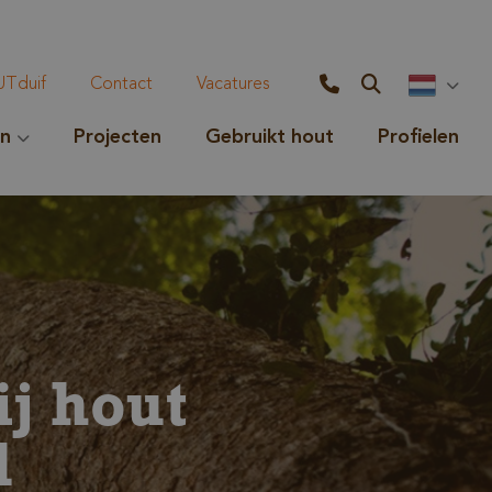
Tduif
Contact
Vacatures
en
Projecten
Gebruikt hout
Profielen
j hout
d