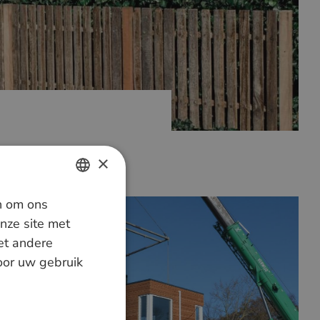
×
n om ons
DUTCH
nze site met
GERMAN
et andere
door uw gebruik
ENGLISH