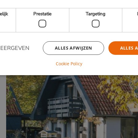
elijk
Prestatie
Targeting
Kasteeltuinen Arcen
FSC 100% Timborana
WEERGEVEN
ALLES AFWIJZEN
ALLES 
Cookie Policy
Strikt noodzakelijk
Prestatie
Targeting
Functioneel
 cookies maken de kernfunctionaliteiten van de website mogelijk, zoals gebruikersaanm
bsite kan niet goed worden gebruikt zonder de strikt noodzakelijke cookies.
Aanbieder / Domein
Vervaldatum
Omschrijving
29 minuten
Cloudflare Inc.
Deze cookie w
53 seconden
.db.sleak.chat
gebruikt om o
te maken tus