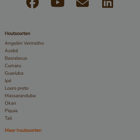
CookieScriptConsent
4 weke
CookieScript
dage
www.vandenberghardhout.com
Houtsoorten
Angelim Vermelho
Azobé
Basralocus
Cumaru
Guariuba
Ipé
Louro preto
Massaranduba
Okan
Piquia
_sweetSessionId
www.vandenberghardhout.com
Sessi
Tali
Meer houtsoorten