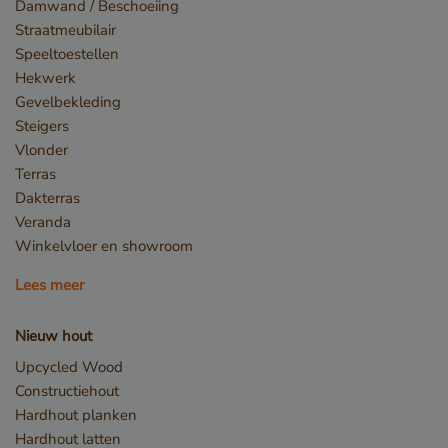
Damwand / Beschoeiing
Straatmeubilair
Speeltoestellen
Hekwerk
_csrf
www.cavotec.com
Gevelbekleding
www.vandenberghardhout.com
Steigers
Google Privacy Policy
Vlonder
Terras
Dakterras
Veranda
Winkelvloer en showroom
Lees meer
Nieuw hout
Upcycled Wood
Constructiehout
Hardhout planken
_sweetSessionId
www.vandenberghardhout.com
Hardhout latten
VISITOR_PRIVACY_METADATA
YouTube