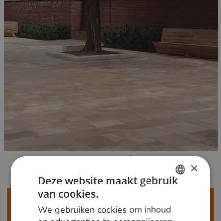
×
Deze website maakt gebruik
van cookies.
DUTCH
Meer weten?
We gebruiken cookies om inhoud
GERMAN
Bel ons op
+31 348 820000
of mail