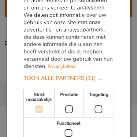
en advertenties te personaliseren
info@vandenberghardhout.nl
.
en om ons verkeer te analyseren.
ENGLISH
Let op, wij leveren alleen aan bedrijven.
We delen ook informatie over uw
gebruik van onze site met onze
advertentie- en analysepartners,
die deze kunnen combineren met
andere informatie die u aan hen
Deel deze pagina
heeft verstrekt of die zij hebben
verzameld door uw gebruik van hun
diensten.
Terug naar overzicht
Privacybeleid
TOON ALLE PARTNERS
(31) →
Strikt
Prestatie
Targeting
noodzakelijk
Functioneel
WIJ ZOEKEN NIEUWE