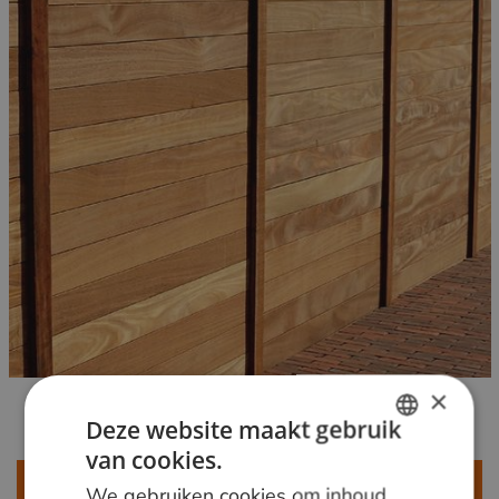
×
Deze website maakt gebruik
van cookies.
DUTCH
Meer weten?
We gebruiken cookies om inhoud