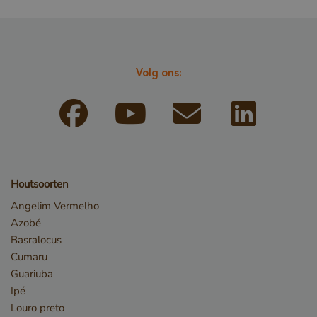
Volg ons:
_csrf
www.cavotec.com
www.vandenberghardhout.com
Google Privacy Policy
Houtsoorten
Angelim Vermelho
Azobé
Basralocus
Cumaru
Guariuba
Ipé
Louro preto
_sweetSessionId
www.vandenberghardhout.com