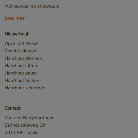
Winkelvloer en showroom
Lees meer
Opslagverklaring
Naam
Opslagtype
Nieuw hout
CookieCodeCache
Lokale
Upcycled Wood
opslag
Constructiehout
snowplowOutQueue_leadinfo_cl1_post2.expires
Lokale
Hardhout planken
opslag
Hardhout latten
_li_id.bfbd
Lokale
opslag
Hardhout palen
Hardhout balken
_li_id.bfbd.expires
Lokale
opslag
Hardhout schermen
e8fb0cc6-1659-4b41-bdce-
Sessiesopslag
8575fb5200aa_sleakPopupTriggered
_li_ses.bfbd
Lokale
Contact
opslag
Van den Berg Hardhout
_li_ses.bfbd.expires
Lokale
opslag
2e Industrieweg 19
3411 ME
Lopik
GTMConsentModeState
Lokale
opslag