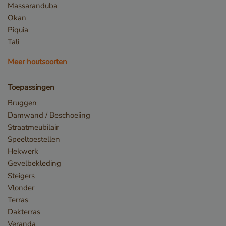
Massaranduba
VISITOR_PRIVACY_METADATA
YouTube
.youtube.com
Okan
Piquia
Tali
Meer houtsoorten
Toepassingen
Bruggen
Damwand / Beschoeiing
Straatmeubilair
Speeltoestellen
Hekwerk
Gevelbekleding
Steigers
Vlonder
Terras
Dakterras
Veranda