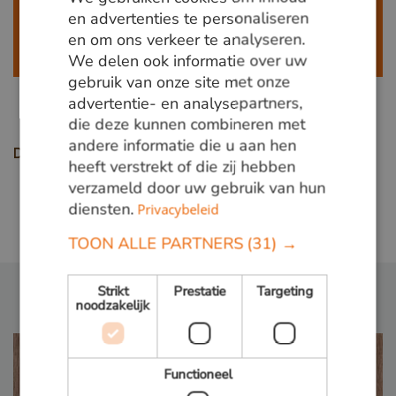
GERMAN
en advertenties te personaliseren
Bel ons op
+31 348 820000
of mail
info@vandenberghardhout.nl
.
en om ons verkeer te analyseren.
ENGLISH
Let op, wij leveren alleen aan bedrijven.
We delen ook informatie over uw
gebruik van onze site met onze
advertentie- en analysepartners,
die deze kunnen combineren met
andere informatie die u aan hen
Deel deze pagina
heeft verstrekt of die zij hebben
verzameld door uw gebruik van hun
diensten.
Privacybeleid
Terug naar overzicht
TOON ALLE PARTNERS
(31) →
Strikt
Prestatie
Targeting
noodzakelijk
Functioneel