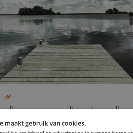
nder
Geschroefd
Project
Rood
Donker
Onb
e maakt gebruik van cookies.