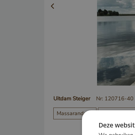
Uitdam Steiger
Nr: 120716-40
Massaranduba
Steiger / Vlo
Deze websit