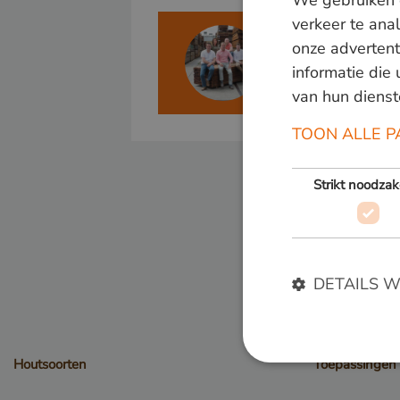
We gebruiken c
verkeer te ana
Meer weten?
onze advertent
informatie die
Bel ons op
+31 348
van hun dienst
TOON ALLE P
Strikt noodzak
DETAILS 
Houtsoorten
Toepassingen