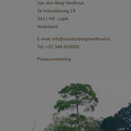
elding en
Van den Berg Hardhout
2e Industrieweg 19
3411 ME
Lopik
ordt
Nederland
nderscheid
E-mail:
info@vandenberghardhout.nl
sen mensen
Tel:
+31 348 820000
s gunstig voor
m geldige
Privacyverklaring
kunnen
t gebruik
te.
PTCHA
oodzakelijke
ECAPTCHA)
 wordt
t het oog op