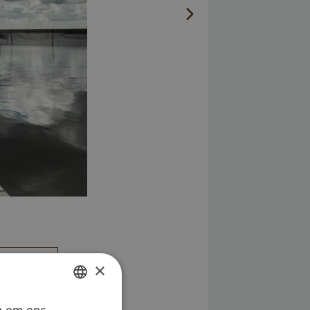
ehandeld
×