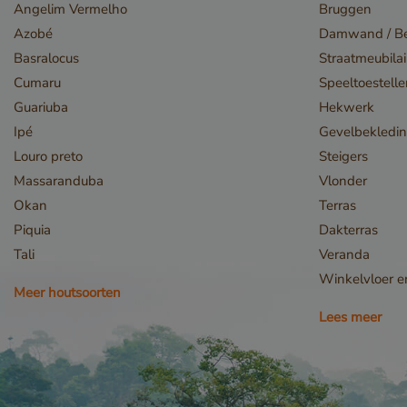
Strikt noodzakelijke
Angelim Vermelho
Bruggen
accountbeheer. De we
Azobé
Damwand / Be
Naam
Basralocus
Straatmeubilai
__cf_bm
Cumaru
Speeltoestell
Guariuba
Hekwerk
Ipé
Gevelbekledi
Louro preto
Steigers
Massaranduba
Vlonder
Okan
Terras
Piquia
Dakterras
Tali
Veranda
Winkelvloer 
_GRECAPTCHA
Meer houtsoorten
Lees meer
Google Privacy