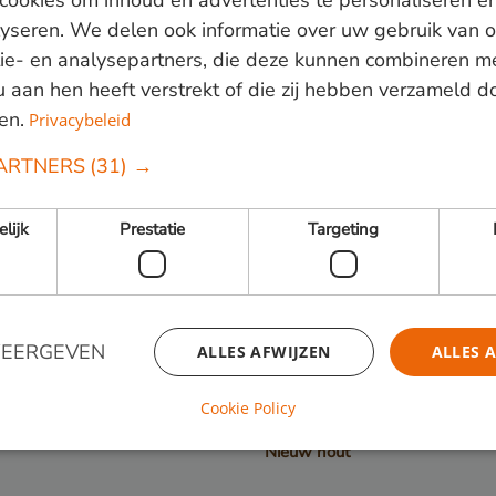
ookies om inhoud en advertenties te personaliseren e
lyseren. We delen ook informatie over uw gebruik van o
ie- en analysepartners, die deze kunnen combineren m
 u aan hen heeft verstrekt of die zij hebben verzameld 
 820000
of mail
info@vandenberghardhout.nl
. Let op, wij leve
en.
Privacybeleid
ARTNERS
(31) →
elijk
Prestatie
Targeting
Volg ons:
WEERGEVEN
ALLES AFWIJZEN
ALLES 
Cookie Policy
Nieuw hout
Strikt noodzakelijk
Prestatie
Targeting
Functioneel