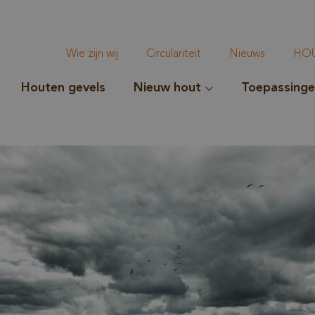
Wie zijn wij
Circulariteit
Nieuws
HOU
Houten gevels
Nieuw hout
Toepassing