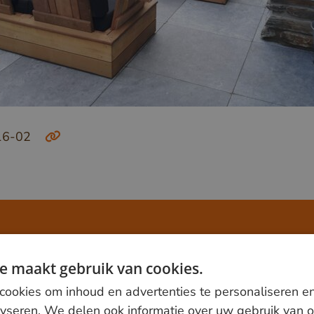
16-02
 820000
of mail
info@vandenberghardhout.nl
. Let op, wij leve
e maakt gebruik van cookies.
ookies om inhoud en advertenties te personaliseren e
lyseren. We delen ook informatie over uw gebruik van o