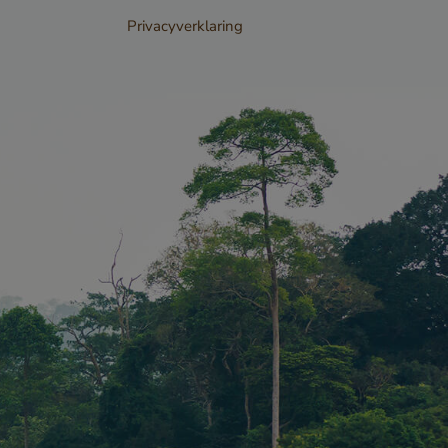
Privacyverklaring
ordt
nderscheid
sen mensen
s gunstig voor
m geldige
kunnen
t gebruik
te.
PTCHA
oodzakelijke
ECAPTCHA)
 wordt
t het oog op
se.