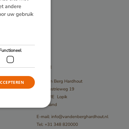
GERMAN
et andere
door uw gebruik
ENGLISH
Functioneel
Contact
Van den Berg Hardhout
ACCEPTEREN
2e Industrieweg 19
3411 ME
Lopik
Nederland
E-mail:
info@vandenberghardhout.nl
elding en
Tel:
+31 348 820000