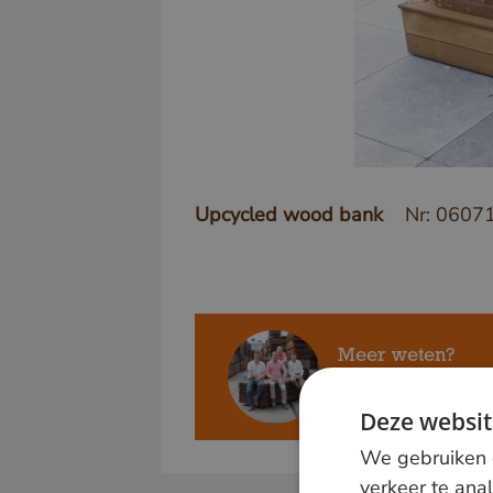
Upcycled wood bank
Nr: 0607
Meer weten?
Bel ons op
+31 348
Deze websit
We gebruiken c
verkeer te ana