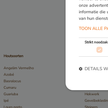
onze advertent
informatie die
van hun dienst
TOON ALLE P
Strikt noodzak
Houtsoorten
Toepassingen
Angelim Vermelho
Bruggen
DETAILS 
Azobé
Damwand / Be
Basralocus
Straatmeubilai
Cumaru
Speeltoestell
Guariuba
Hekwerk
Ipé
Gevelbekledi
Strikt noodzakelijke
accountbeheer. De we
Louro preto
Steigers