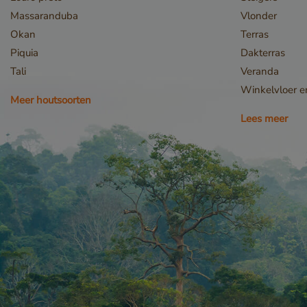
Naam
Massaranduba
Vlonder
__cf_bm
Okan
Terras
Piquia
Dakterras
Tali
Veranda
Winkelvloer 
Meer houtsoorten
Lees meer
_GRECAPTCHA
Google Privacy