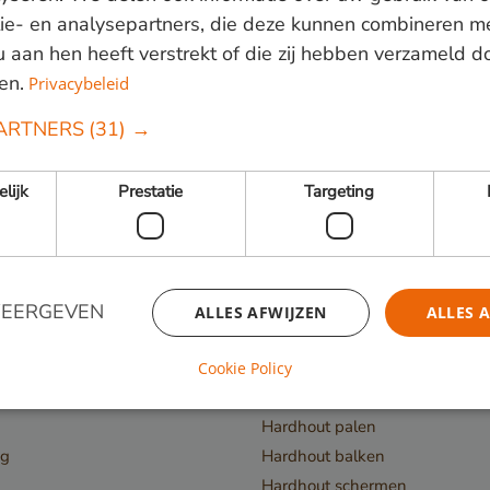
ie- en analysepartners, die deze kunnen combineren m
 u aan hen heeft verstrekt of die zij hebben verzameld 
Volg ons:
en.
Privacybeleid
ARTNERS
(31) →
elijk
Prestatie
Targeting
Nieuw hout
Upcycled Wood
WEERGEVEN
ALLES AFWIJZEN
ALLES 
schoeiing
Constructiehout
r
Hardhout planken
Cookie Policy
en
Hardhout latten
Strikt noodzakelijk
Prestatie
Targeting
Functioneel
Hardhout palen
ng
Hardhout balken
 cookies maken de kernfunctionaliteiten van de website mogelijk, zoals gebruikersaanm
bsite kan niet goed worden gebruikt zonder de strikt noodzakelijke cookies.
Hardhout schermen