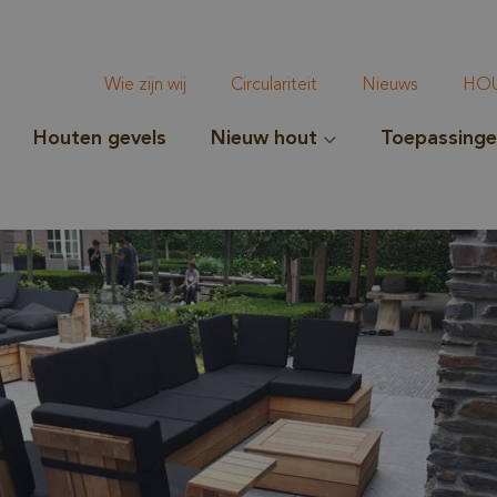
Wie zijn wij
Circulariteit
Nieuws
HOU
Houten gevels
Nieuw hout
Toepassing