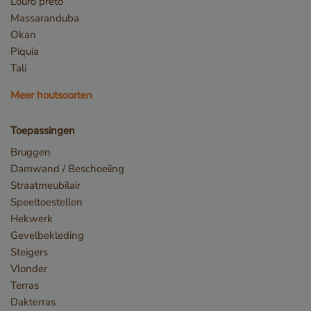
Louro preto
Massaranduba
Okan
Opslagverklaring
Piquia
Tali
Naam
Opslagtype
CookieCodeCache
Lokale
Meer houtsoorten
opslag
snowplowOutQueue_leadinfo_cl1_post2.expires
Lokale
Toepassingen
opslag
_li_id.bfbd
Lokale
Bruggen
opslag
Damwand / Beschoeiing
_li_id.bfbd.expires
Lokale
Straatmeubilair
opslag
Speeltoestellen
e8fb0cc6-1659-4b41-bdce-
Sessiesopslag
Hekwerk
8575fb5200aa_sleakPopupTriggered
Gevelbekleding
_li_ses.bfbd
Lokale
opslag
Steigers
Vlonder
_li_ses.bfbd.expires
Lokale
opslag
Terras
GTMConsentModeState
Lokale
Dakterras
opslag