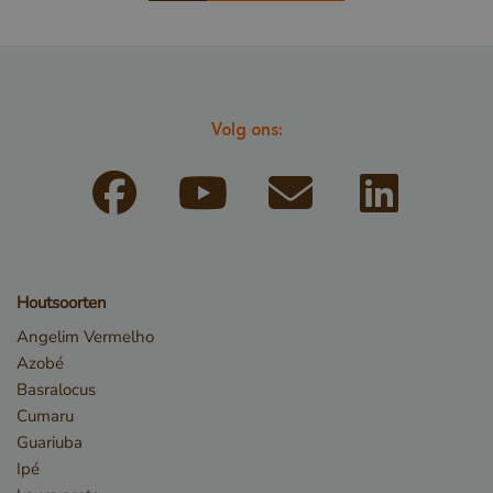
VISITOR_PRIVACY_METADATA
YouTube
.youtube.com
Volg ons:
Houtsoorten
Angelim Vermelho
Azobé
Basralocus
Cumaru
Guariuba
Ipé