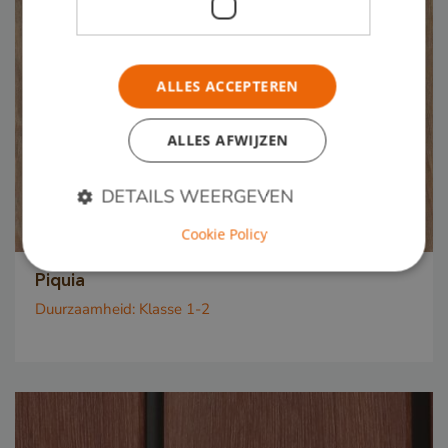
ALLES ACCEPTEREN
ALLES AFWIJZEN
DETAILS WEERGEVEN
Cookie Policy
Piquia
Strikt noodzakelijk
Prestatie
Targeting
Duurzaamheid:
Klasse 1-2
Functioneel
Strikt noodzakelijke cookies maken de
kernfunctionaliteiten van de website mogelijk, zoals
gebruikersaanmelding en accountbeheer. De
website kan niet goed worden gebruikt zonder de
strikt noodzakelijke cookies.
Naam
Aanbieder / Domein