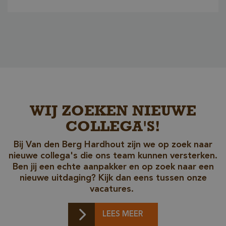
_csrf
www.cavotec.com
www.vandenberghardhout.com
Google Privacy Policy
WIJ ZOEKEN NIEUWE
COLLEGA'S!
Bij Van den Berg Hardhout zijn we op zoek naar
nieuwe collega's die ons team kunnen versterken.
Ben jij een echte aanpakker en op zoek naar een
nieuwe uitdaging? Kijk dan eens tussen onze
vacatures.
LEES MEER
_sweetSessionId
www.vandenberghardhout.com