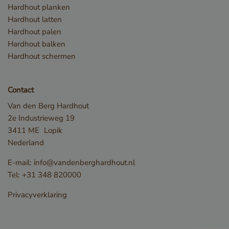
gebruikersaanmelding en accountbeheer. De
Hardhout planken
website kan niet goed worden gebruikt zonder de
Hardhout latten
strikt noodzakelijke cookies.
Hardhout palen
Naam
Aanbieder / Domein
Hardhout balken
__cf_bm
Cloudflare Inc.
Hardhout schermen
.db.sleak.chat
Contact
Van den Berg Hardhout
2e Industrieweg 19
3411 ME
Lopik
Nederland
E-mail:
info@vandenberghardhout.nl
Tel:
+31 348 820000
Privacyverklaring
_GRECAPTCHA
Google LLC
www.google.com