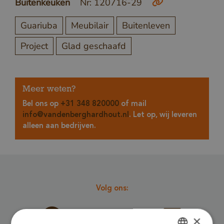
Buitenkeuken
Nr: 120716-29
Guariuba
Meubilair
Buitenleven
Project
Glad geschaafd
Meer weten?
Bel ons op
+31 348 820000
of mail
info@vandenberghardhout.nl
. Let op, wij leveren
alleen aan bedrijven.
Volg ons:
×