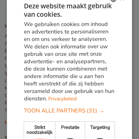
Deze website maakt gebruik
van cookies.
DUTCH
We gebruiken cookies om inhoud
Houtsoorten
GERMAN
en advertenties te personaliseren
Angelim Vermelho
en om ons verkeer te analyseren.
ENGLISH
Azobé
We delen ook informatie over uw
Basralocus
gebruik van onze site met onze
Cumaru
advertentie- en analysepartners,
Guariuba
die deze kunnen combineren met
Ipé
andere informatie die u aan hen
Louro preto
heeft verstrekt of die zij hebben
Massaranduba
verzameld door uw gebruik van hun
Okan
diensten.
Privacybeleid
Piquia
TOON ALLE PARTNERS
(31) →
Tali
Meer houtsoorten
Strikt
Prestatie
Targeting
noodzakelijk
Toepassingen