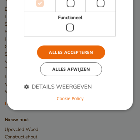
Bruggen
Damwand / Beschoeiing
Functioneel
Straatmeubilair
Speeltoestellen
Hekwerk
Gevelbekleding
ALLES ACCEPTEREN
Steigers
Vlonder
Terras
ALLES AFWIJZEN
Dakterras
Veranda
DETAILS WEERGEVEN
Winkelvloer en showroom
Cookie Policy
Lees meer
Strikt noodzakelijk
Prestatie
Targeting
Nieuw hout
Functioneel
Upcycled Wood
Strikt noodzakelijke cookies maken de
Constructiehout
kernfunctionaliteiten van de website mogelijk, zoals