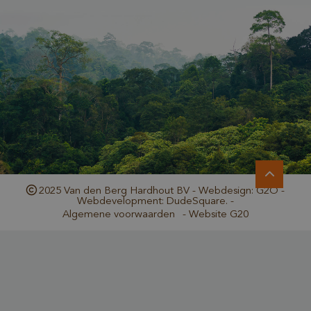
_GRECAPTCHA
Google LLC
www.google.com
2025 Van den Berg Hardhout BV - Webdesign: G2O -
Webdevelopment: DudeSquare. -
_csrf
www.cavotec.com
Algemene voorwaarden
-
Website G20
www.vandenberghardhout.com
Google Privacy Policy