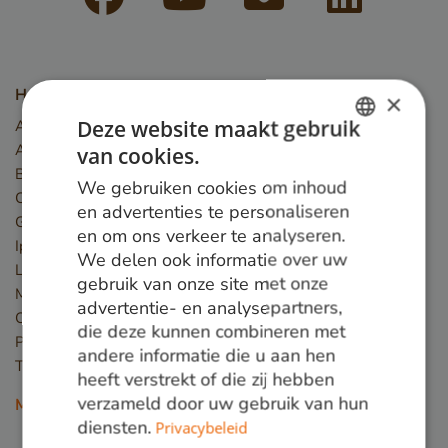
Houtsoorten
×
Deze website maakt gebruik
Angelim Vermelho
Azobé
van cookies.
DUTCH
Basralocus
We gebruiken cookies om inhoud
GERMAN
Cumaru
en advertenties te personaliseren
Guariuba
en om ons verkeer te analyseren.
ENGLISH
Ipé
We delen ook informatie over uw
Louro preto
gebruik van onze site met onze
Massaranduba
advertentie- en analysepartners,
Okan
die deze kunnen combineren met
Piquia
andere informatie die u aan hen
Tali
heeft verstrekt of die zij hebben
verzameld door uw gebruik van hun
Meer houtsoorten
diensten.
Privacybeleid