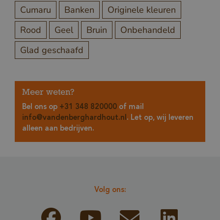
Cumaru
Banken
Originele kleuren
Rood
Geel
Bruin
Onbehandeld
Glad geschaafd
Meer weten?
Bel ons op
+31 348 820000
of mail
info@vandenberghardhout.nl
. Let op, wij leveren
alleen aan bedrijven.
Volg ons: