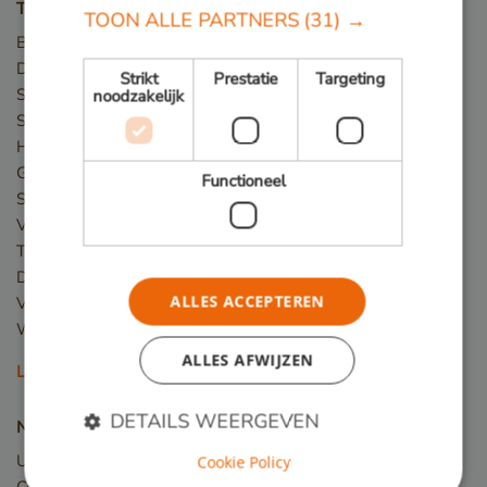
Toepassingen
TOON ALLE PARTNERS
(31) →
Bruggen
Damwand / Beschoeiing
Strikt
Prestatie
Targeting
Straatmeubilair
noodzakelijk
Speeltoestellen
Hekwerk
Gevelbekleding
Functioneel
Steigers
Vlonder
Terras
Dakterras
ALLES ACCEPTEREN
Veranda
Winkelvloer en showroom
ALLES AFWIJZEN
Lees meer
DETAILS WEERGEVEN
Nieuw hout
Upcycled Wood
Cookie Policy
Constructiehout