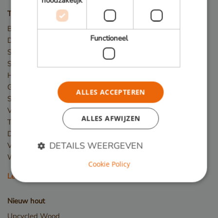
noodzakelijk
Toepassingen
Bruggen
Functioneel
Damwand / Beschoeiing
Straatmeubilair
Speeltoestellen
Hekwerk
Gevelbekleding
ALLES ACCEPTEREN
Steigers
Vlonder
ALLES AFWIJZEN
Terras
Dakterras
DETAILS WEERGEVEN
Veranda
Winkelvloer en showroom
Cookie Policy
Lees meer
Strikt noodzakelijk
Prestatie
Targeting
Nieuw hout
Functioneel
Upcycled Wood