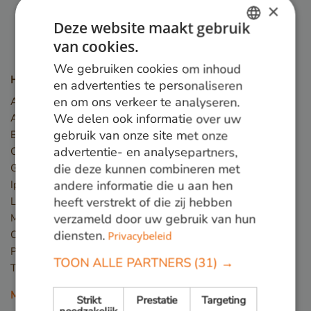
×
Deze website maakt gebruik
van cookies.
DUTCH
We gebruiken cookies om inhoud
GERMAN
Houtsoorten
en advertenties te personaliseren
en om ons verkeer te analyseren.
Angelim Vermelho
ENGLISH
We delen ook informatie over uw
Azobé
gebruik van onze site met onze
Basralocus
advertentie- en analysepartners,
Cumaru
die deze kunnen combineren met
Guariuba
andere informatie die u aan hen
Ipé
heeft verstrekt of die zij hebben
Louro preto
verzameld door uw gebruik van hun
Massaranduba
diensten.
Okan
Privacybeleid
Piquia
TOON ALLE PARTNERS
(31) →
Tali
Meer houtsoorten
Strikt
Prestatie
Targeting