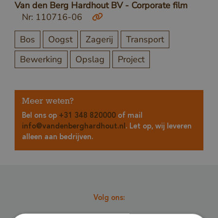
Van den Berg Hardhout BV - Corporate film
Nr: 110716-06
Bos
Oogst
Zagerij
Transport
Bewerking
Opslag
Project
Meer weten?
Bel ons op
+31 348 820000
of mail
info@vandenberghardhout.nl
. Let op, wij leveren
alleen aan bedrijven.
Volg ons: