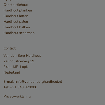
Strikt noodzakelijke cookies maken de
kernfunctionaliteiten van de website mogelijk, zoals
Constructiehout
gebruikersaanmelding en accountbeheer. De
Hardhout planken
website kan niet goed worden gebruikt zonder de
strikt noodzakelijke cookies.
Hardhout latten
Hardhout palen
Naam
Aanbieder / Domein
Hardhout balken
__cf_bm
Cloudflare Inc.
Hardhout schermen
.db.sleak.chat
Contact
Van den Berg Hardhout
2e Industrieweg 19
3411 ME
Lopik
Nederland
E-mail:
info@vandenberghardhout.nl
Tel:
+31 348 820000
_GRECAPTCHA
Google LLC
Privacyverklaring
www.google.com