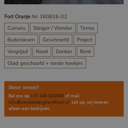
Fort Oranje
Nr: 160816-02
Cumaru
Steiger / Vlonder
Terras
Buitenleven
Geschroefd
Project
Vergrijsd
Rood
Donker
Bont
Glad geschaafd + ronde hoekjes
Meer weten?
Bel ons op
+31 348 820000
of mail
info@vandenberghardhout.nl
. Let op, wij leveren
alleen aan bedrijven.