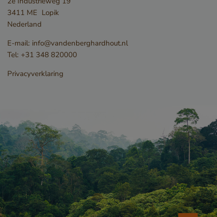
2e Industrieweg 19
3411 ME
Lopik
Nederland
E-mail:
info@vandenberghardhout.nl
Tel:
+31 348 820000
_GRECAPTCHA
Google LLC
Privacyverklaring
www.google.com
_csrf
www.cavotec.com
www.vandenberghardhout.com