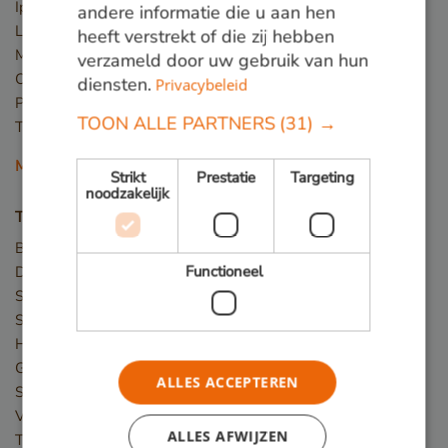
Ipé
andere informatie die u aan hen
Louro preto
heeft verstrekt of die zij hebben
Massaranduba
verzameld door uw gebruik van hun
Okan
diensten.
Privacybeleid
Piquia
TOON ALLE PARTNERS
(31) →
Tali
Meer houtsoorten
Strikt
Prestatie
Targeting
noodzakelijk
Toepassingen
Bruggen
Functioneel
Damwand / Beschoeiing
Straatmeubilair
Speeltoestellen
Hekwerk
Gevelbekleding
ALLES ACCEPTEREN
Steigers
Vlonder
ALLES AFWIJZEN
Terras