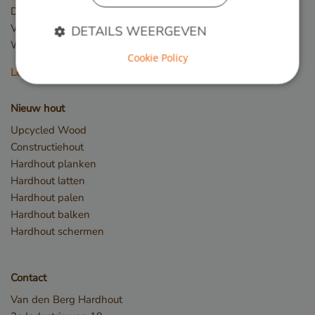
Dakterras
Veranda
DETAILS WEERGEVEN
Winkelvloer en showroom
Cookie Policy
Lees meer
Strikt noodzakelijk
Prestatie
Targeting
Nieuw hout
Functioneel
Upcycled Wood
Strikt noodzakelijke cookies maken de
Constructiehout
kernfunctionaliteiten van de website mogelijk, zoals
gebruikersaanmelding en accountbeheer. De
Hardhout planken
website kan niet goed worden gebruikt zonder de
Hardhout latten
strikt noodzakelijke cookies.
Hardhout palen
Naam
Aanbieder / Domein
Hardhout balken
__cf_bm
Cloudflare Inc.
Hardhout schermen
.db.sleak.chat
Contact
Van den Berg Hardhout