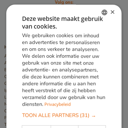
Volg ons:
×
Deze website maakt gebruik
van cookies.
DUTCH
We gebruiken cookies om inhoud
GERMAN
en advertenties te personaliseren
Houtsoorten
en om ons verkeer te analyseren.
ENGLISH
We delen ook informatie over uw
Angelim Vermelho
gebruik van onze site met onze
Azobé
advertentie- en analysepartners,
Basralocus
die deze kunnen combineren met
Cumaru
andere informatie die u aan hen
Guariuba
heeft verstrekt of die zij hebben
Ipé
verzameld door uw gebruik van hun
Louro preto
diensten.
Massaranduba
Privacybeleid
Okan
TOON ALLE PARTNERS
(31) →
Piquia
Tali