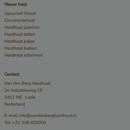
Nieuw hout
Strikt noodzakelijke cookies maken de
kernfunctionaliteiten van de website mogelijk, zoals
Upcycled Wood
gebruikersaanmelding en accountbeheer. De
Constructiehout
website kan niet goed worden gebruikt zonder de
strikt noodzakelijke cookies.
Hardhout planken
Hardhout latten
Naam
Aanbieder / Domein
Hardhout palen
__cf_bm
Cloudflare Inc.
Hardhout balken
.db.sleak.chat
Hardhout schermen
Contact
Van den Berg Hardhout
2e Industrieweg 19
3411 ME
Lopik
Nederland
E-mail:
info@vandenberghardhout.nl
Tel:
+31 348 820000
_GRECAPTCHA
Google LLC
www.google.com