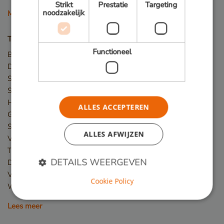
Strikt
Prestatie
Targeting
noodzakelijk
Meer houtsoorten
Toepassingen
Functioneel
Bruggen
Damwand / Beschoeiing
Straatmeubilair
Speeltoestellen
Hekwerk
ALLES ACCEPTEREN
Gevelbekleding
Steigers
ALLES AFWIJZEN
Vlonder
Terras
DETAILS WEERGEVEN
Dakterras
Veranda
Cookie Policy
Winkelvloer en showroom
Strikt noodzakelijk
Prestatie
Targeting
Lees meer
Functioneel