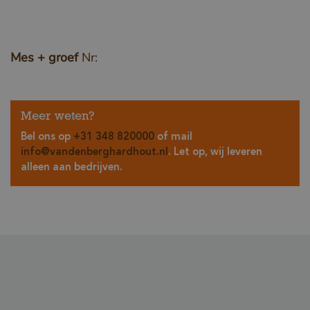
Mes + groef
Nr:
Meer weten?
Bel ons op
+31 348 820000
of mail
info@vandenberghardhout.nl
. Let op, wij leveren
alleen aan bedrijven.