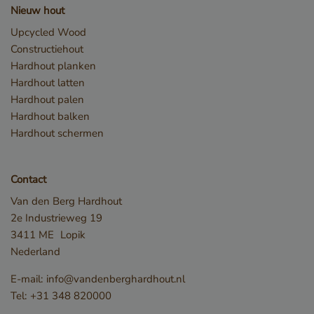
Nieuw hout
Strikt noodzakelijke cookies maken de
kernfunctionaliteiten van de website mogelijk, zoals
Upcycled Wood
gebruikersaanmelding en accountbeheer. De
Constructiehout
website kan niet goed worden gebruikt zonder de
strikt noodzakelijke cookies.
Hardhout planken
Hardhout latten
Naam
Aanbieder / Domein
Hardhout palen
__cf_bm
Cloudflare Inc.
Hardhout balken
.db.sleak.chat
Hardhout schermen
Contact
Van den Berg Hardhout
2e Industrieweg 19
3411 ME
Lopik
Nederland
E-mail:
info@vandenberghardhout.nl
Tel:
+31 348 820000
_GRECAPTCHA
Google LLC
www.google.com