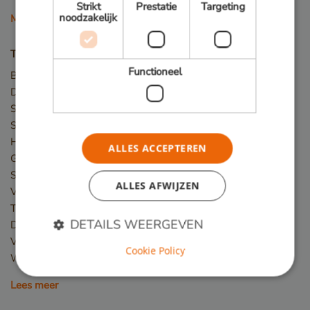
Strikt
Prestatie
Targeting
noodzakelijk
Meer houtsoorten
Toepassingen
Functioneel
Bruggen
Damwand / Beschoeiing
Straatmeubilair
Speeltoestellen
Hekwerk
ALLES ACCEPTEREN
Gevelbekleding
Steigers
ALLES AFWIJZEN
Vlonder
Terras
DETAILS WEERGEVEN
Dakterras
Veranda
Cookie Policy
Winkelvloer en showroom
Strikt noodzakelijk
Prestatie
Targeting
Lees meer
Functioneel