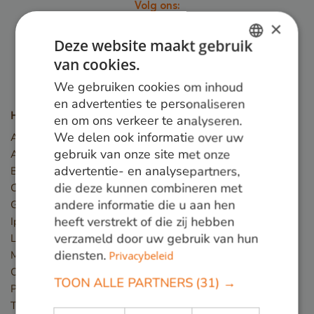
Volg ons:
×
Deze website maakt gebruik
van cookies.
DUTCH
We gebruiken cookies om inhoud
GERMAN
en advertenties te personaliseren
Houtsoorten
en om ons verkeer te analyseren.
ENGLISH
We delen ook informatie over uw
Angelim Vermelho
gebruik van onze site met onze
Azobé
advertentie- en analysepartners,
Basralocus
die deze kunnen combineren met
Cumaru
andere informatie die u aan hen
Guariuba
heeft verstrekt of die zij hebben
Ipé
verzameld door uw gebruik van hun
Louro preto
diensten.
Massaranduba
Privacybeleid
Okan
TOON ALLE PARTNERS
(31) →
Piquia
Tali