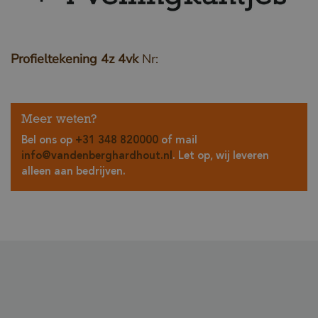
Profieltekening 4z 4vk
Nr:
Meer weten?
Bel ons op
+31 348 820000
of mail
info@vandenberghardhout.nl
. Let op, wij leveren
alleen aan bedrijven.