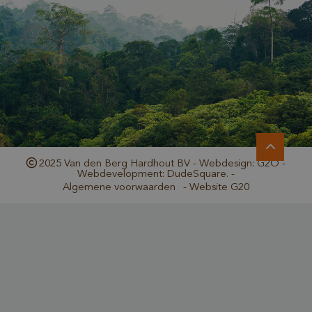
_GRECAPTCHA
Google LLC
www.google.com
2025 Van den Berg Hardhout BV - Webdesign: G2O -
Webdevelopment: DudeSquare. -
Algemene voorwaarden
-
Website G20
_csrf
www.cavotec.com
www.vandenberghardhout.com
Google Privacy Policy