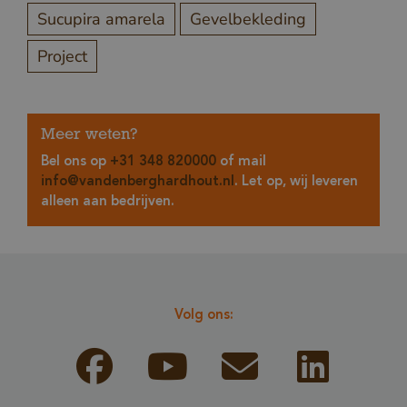
Sucupira amarela
Gevelbekleding
Project
Meer weten?
Bel ons op
+31 348 820000
of mail
info@vandenberghardhout.nl
. Let op, wij leveren
alleen aan bedrijven.
Volg ons: