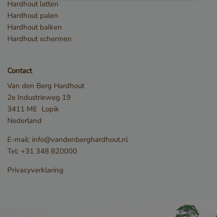
Strikt noodzakelijk
Prestatie
Targeting
Hardhout latten
Hardhout palen
Functioneel
Hardhout balken
Strikt noodzakelijke cookies maken de
Hardhout schermen
kernfunctionaliteiten van de website mogelijk, zoals
gebruikersaanmelding en accountbeheer. De
website kan niet goed worden gebruikt zonder de
strikt noodzakelijke cookies.
Contact
Naam
Aanbieder / Domein
Van den Berg Hardhout
__cf_bm
Cloudflare Inc.
2e Industrieweg 19
.db.sleak.chat
3411 ME
Lopik
Nederland
E-mail:
info@vandenberghardhout.nl
Tel:
+31 348 820000
Privacyverklaring