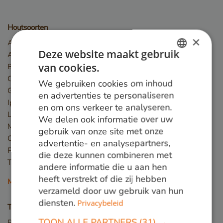
Houtsoorten
×
Angelim Vermelho
Deze website maakt gebruik
Azobé
van cookies.
Basralocus
DUTCH
Cumaru
We gebruiken cookies om inhoud
GERMAN
Guariuba
en advertenties te personaliseren
Ipé
en om ons verkeer te analyseren.
ENGLISH
Louro preto
We delen ook informatie over uw
Massaranduba
gebruik van onze site met onze
Okan
advertentie- en analysepartners,
Piquia
die deze kunnen combineren met
Tali
andere informatie die u aan hen
heeft verstrekt of die zij hebben
Meer houtsoorten
verzameld door uw gebruik van hun
diensten.
Privacybeleid
Toepassingen
TOON ALLE PARTNERS
(31) →
Bruggen