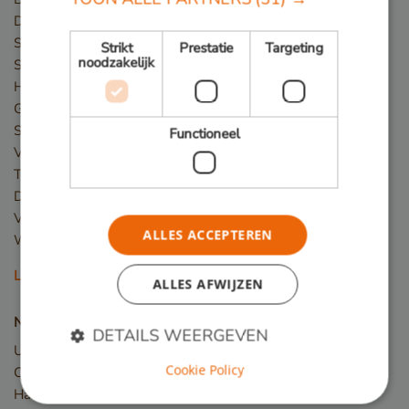
Damwand / Beschoeiing
Straatmeubilair
Strikt
Prestatie
Targeting
noodzakelijk
Speeltoestellen
Hekwerk
Gevelbekleding
Steigers
Functioneel
Vlonder
Terras
Dakterras
Veranda
ALLES ACCEPTEREN
Winkelvloer en showroom
Lees meer
ALLES AFWIJZEN
Nieuw hout
DETAILS WEERGEVEN
Upcycled Wood
Cookie Policy
Constructiehout
Hardhout planken