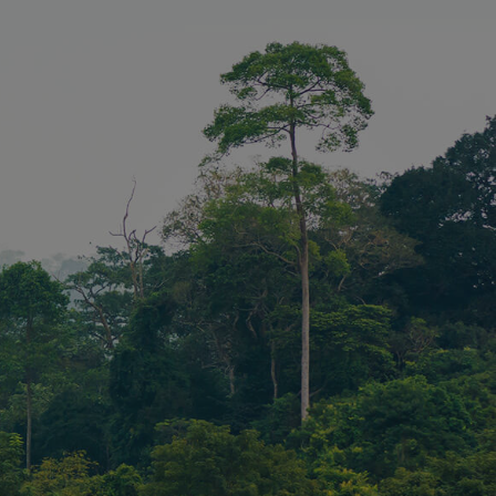
PTCHA
oodzakelijke
ECAPTCHA)
 wordt
t het oog op
se.
dt gebruikt
 verzoek
SRF)
voorkomen,
gen dat
tieme
mulieren en
oeken op de
ndienen.