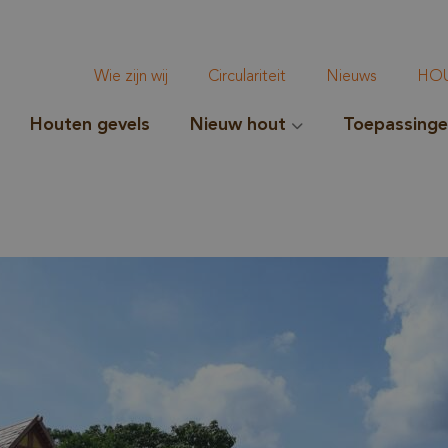
Wie zijn wij
Circulariteit
Nieuws
HOU
Houten gevels
Nieuw hout
Toepassing