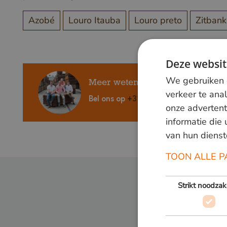
Azobé
Louro Itauba
Louro preto
Zitbank
Deze websit
We gebruiken c
Meer weten?
verkeer te ana
Bel ons op
+31 348 820000
of mail
in
onze advertent
informatie die
van hun dienst
TOON ALLE P
Strikt noodzak