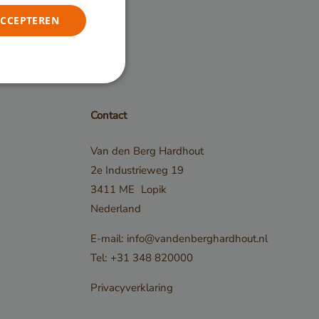
ACCEPTEREN
Contact
elding en
Van den Berg Hardhout
2e Industrieweg 19
ordt
3411 ME
Lopik
nderscheid
Nederland
sen mensen
s gunstig voor
E-mail:
info@vandenberghardhout.nl
m geldige
Tel:
+31 348 820000
kunnen
Privacyverklaring
t gebruik
te.