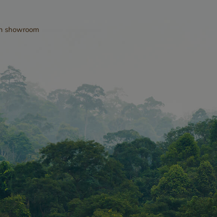
5 maanden 3
Google LLC
Google reCA
weken
www.google.com
plaatst een n
en showroom
cookie (_GR
wanneer deze
uitgevoerd me
 Policy
de risicoanaly
www.cavotec.com
Sessie
Dit cookie wor
www.vandenberghardhout.com
om cross-site
vervalsing (C
aanvallen te 
ervoor te zor
alleen de legi
gebruiker for
gegevensverz
website kan i