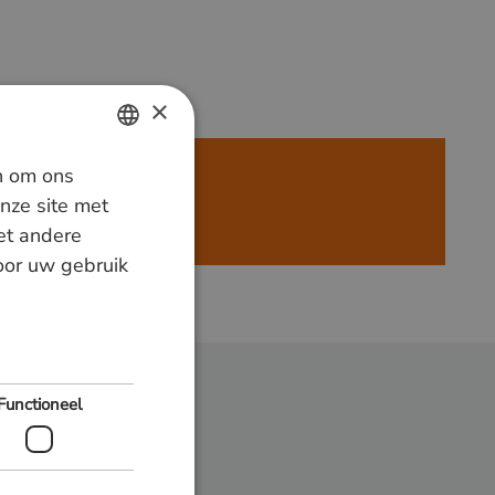
×
n om ons
DUTCH
nze site met
GERMAN
jven.
et andere
door uw gebruik
ENGLISH
Functioneel