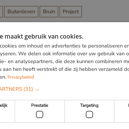
Buitenleven
Bruin
Project
e maakt gebruik van cookies.
ookies om inhoud en advertenties te personaliseren e
lyseren. We delen ook informatie over uw gebruik van o
fo@vandenberghardhout.nl
. Let op, wij leveren alleen aan bedri
ie- en analysepartners, die deze kunnen combineren m
 u aan hen heeft verstrekt of die zij hebben verzameld 
en.
Privacybeleid
ARTNERS
(31) →
elijk
Prestatie
Targeting
Volg ons: