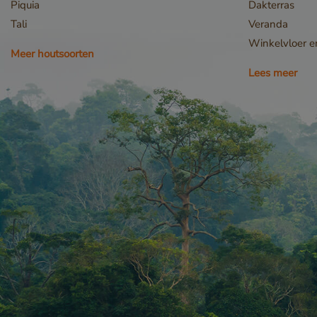
Piquia
Dakterras
_GRECAPTCHA
Tali
Veranda
Winkelvloer 
Meer houtsoorten
Lees meer
Google Privacy
_csrf