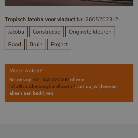
Tropisch Jatoba voor viaduct
Nr: 26052023-2
Jatoba
Constructie
Originele kleuren
Rood
Bruin
Project
Meer weten?
Bel ons op
+31 348 820000
of mail
info@vandenberghardhout.nl
. Let op, wij leveren
alleen aan bedrijven.