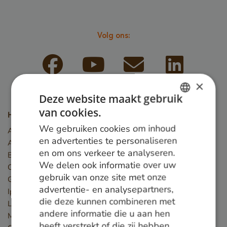
Volg ons:
×
Deze website maakt gebruik
van cookies.
DUTCH
Houtsoorten
We gebruiken cookies om inhoud
Angelim Vermelho
GERMAN
en advertenties te personaliseren
Azobé
en om ons verkeer te analyseren.
ENGLISH
Basralocus
We delen ook informatie over uw
Cumaru
gebruik van onze site met onze
Guariuba
advertentie- en analysepartners,
Ipé
die deze kunnen combineren met
Louro preto
andere informatie die u aan hen
Massaranduba
heeft verstrekt of die zij hebben