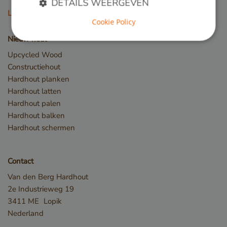
DETAILS WEERGEVEN
Lees meer
Cookie Policy
Nieuw hout
Strikt noodzakelijk
Prestatie
Targeting
Upcycled Wood
Functioneel
Constructiehout
Hardhout planken
Strikt noodzakelijke cookies maken de
kernfunctionaliteiten van de website mogelijk, zoals
Hardhout latten
gebruikersaanmelding en accountbeheer. De
Hardhout palen
website kan niet goed worden gebruikt zonder de
strikt noodzakelijke cookies.
Hardhout balken
Naam
Aanbieder / Domein
Hardhout schermen
__cf_bm
Cloudflare Inc.
.db.sleak.chat
Contact
Van den Berg Hardhout
2e Industrieweg 19
3411 ME
Lopik
Nederland