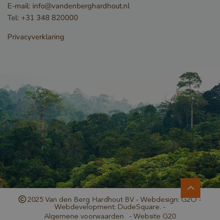
E-mail:
info@vandenberghardhout.nl
Tel:
+31 348 820000
Privacyverklaring
_GRECAPTCHA
Google LLC
www.google.com
_csrf
www.cavotec.com
www.vandenberghardhout.com
2025 Van den Berg Hardhout BV - Webdesign: G2O -
Google Privacy Policy
Webdevelopment: DudeSquare. -
Algemene voorwaarden
-
Website G20