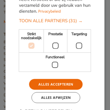
Okan
verzameld door uw gebruik van hun
Piquia
diensten.
Privacybeleid
Tali
TOON ALLE PARTNERS
(31) →
Meer houtsoorten
Strikt
Prestatie
Targeting
Toepassingen
noodzakelijk
Bruggen
Damwand / Beschoeiing
Straatmeubilair
Functioneel
Speeltoestellen
Hekwerk
Gevelbekleding
Steigers
Vlonder
ALLES ACCEPTEREN
Terras
Dakterras
ALLES AFWIJZEN
Veranda
Winkelvloer en showroom