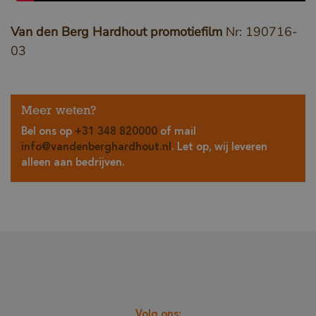
Van den Berg Hardhout promotiefilm
Nr: 190716-
03
Meer weten?
Bel ons op
+31 348 820000
of mail
info@vandenberghardhout.nl
. Let op, wij leveren
alleen aan bedrijven.
Volg ons: