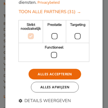
diensten.
Privacybeleid
Meer houtsoorten
TOON ALLE PARTNERS
(31) →
Toepassingen
Bruggen
Strikt
Prestatie
Targeting
noodzakelijk
Damwand / Beschoeiing
Straatmeubilair
Speeltoestellen
Hekwerk
Functioneel
Gevelbekleding
Steigers
Vlonder
Terras
ALLES ACCEPTEREN
Dakterras
Veranda
ALLES AFWIJZEN
Winkelvloer en showroom
Lees meer
DETAILS WEERGEVEN