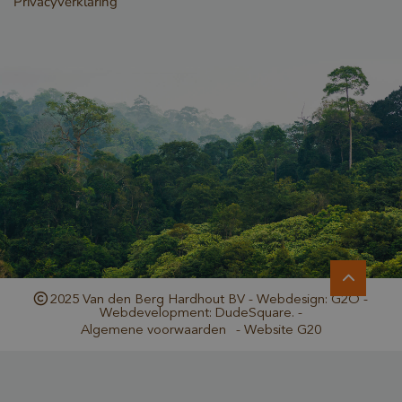
Privacyverklaring
_GRECAPTCHA
Google LLC
www.google.com
_csrf
www.cavotec.com
2025 Van den Berg Hardhout BV - Webdesign: G2O -
www.vandenberghardhout.com
Webdevelopment: DudeSquare. -
Algemene voorwaarden
-
Website G20
Google Privacy Policy