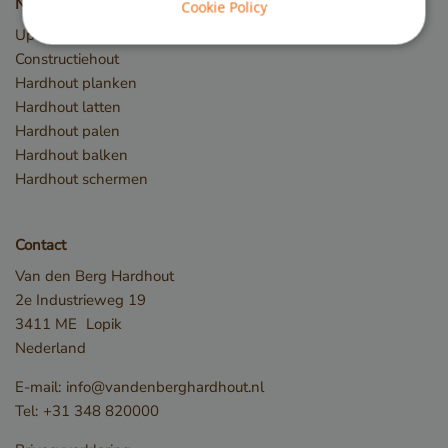
Nieuw hout
Cookie Policy
Upcycled Wood
Strikt noodzakelijk
Prestatie
Targeting
Constructiehout
Hardhout planken
Functioneel
Hardhout latten
Strikt noodzakelijke cookies maken de
Hardhout palen
kernfunctionaliteiten van de website mogelijk, zoals
gebruikersaanmelding en accountbeheer. De
Hardhout balken
website kan niet goed worden gebruikt zonder de
Hardhout schermen
strikt noodzakelijke cookies.
Naam
Aanbieder / Domein
__cf_bm
Cloudflare Inc.
Contact
.db.sleak.chat
Van den Berg Hardhout
2e Industrieweg 19
3411 ME
Lopik
Nederland
E-mail:
info@vandenberghardhout.nl
Tel:
+31 348 820000