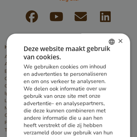
×
Deze website maakt gebruik
Houtsoorten
van cookies.
Angelim Vermelho
DUTCH
Azobé
We gebruiken cookies om inhoud
GERMAN
Basralocus
en advertenties te personaliseren
Cumaru
en om ons verkeer te analyseren.
ENGLISH
Guariuba
We delen ook informatie over uw
Ipé
gebruik van onze site met onze
Louro preto
advertentie- en analysepartners,
Massaranduba
die deze kunnen combineren met
Okan
andere informatie die u aan hen
Piquia
heeft verstrekt of die zij hebben
Tali
verzameld door uw gebruik van hun