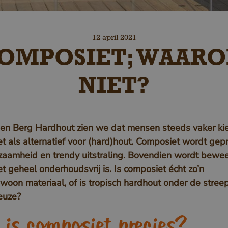
12 april 2021
OMPOSIET; WAAR
NIET?
den Berg Hardhout zien we dat mensen steeds vaker ki
t als alternatief voor (hard)hout. Composiet wordt ge
rzaamheid en trendy uitstraling. Bovendien wordt bewe
t geheel onderhoudsvrij is. Is composiet écht zo’n
woon materiaal, of is tropisch hardhout onder de stree
euze?
is composiet precies?