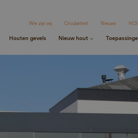
Wie zijn wij
Circulariteit
Nieuws
HOU
Houten gevels
Nieuw hout
Toepassing