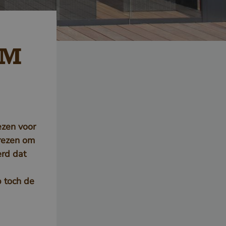
OM
ezen voor
prezen om
erd dat
p toch de