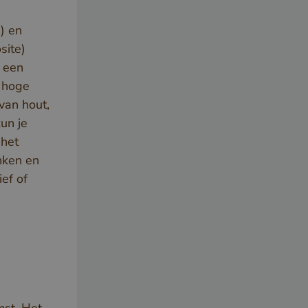
) en
site)
 een
r hoge
van hout,
un je
 het
nken en
ef of