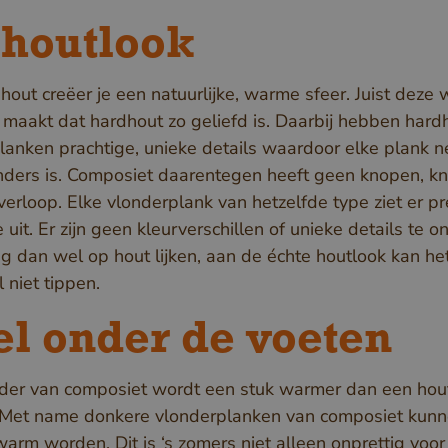
en bots. Dit i
de website, o
 houtlook
rapporten te 
maken over he
hout creëer je een natuurlijke, warme sfeer. Juist deze
van hun websi
 maakt dat hardhout zo geliefd is. Daarbij hebben hard
lanken prachtige, unieke details waardoor elke plank n
5 maanden 3
Google LLC
Google reCA
weken
www.google.com
nders is. Composiet daarentegen heeft geen knopen, k
plaatst een n
verloop. Elke vlonderplank van hetzelfde type ziet er pr
cookie (_GR
 uit. Er zijn geen kleurverschillen of unieke details te 
wanneer deze
dan wel op hout lijken, aan de échte houtlook kan he
uitgevoerd me
 Policy
 niet tippen.
de risicoanaly
l onder de voeten
www.cavotec.com
Sessie
Dit cookie wor
www.vandenberghardhout.com
om cross-site
vervalsing (C
der van composiet wordt een stuk warmer dan een hou
aanvallen te 
 Met name donkere vlonderplanken van composiet kunn
ervoor te zor
warm worden. Dit is ‘s zomers niet alleen onprettig voor