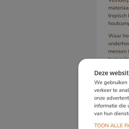
Vlonderp
materiaa
tropisch
houtcomp
Waar hou
onderhou
mensen i
terrasvlo
echter d
Deze websit
beweerd 
We gebruiken c
bovendie
verkeer te ana
Tren
onze advertent
informatie die
op 
van hun dienst
TOON ALLE P
Laten we