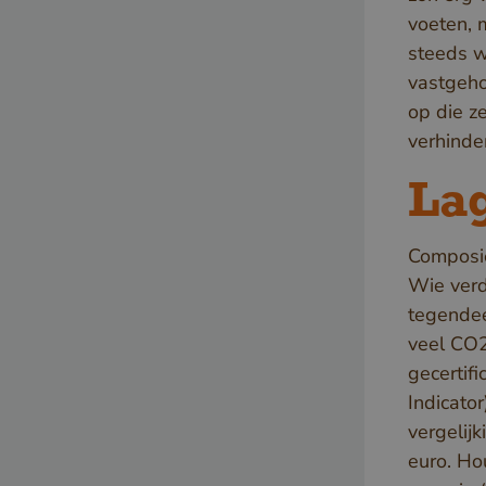
voeten, m
steeds w
vastgeho
op die z
verhinde
_sweetSessionId
VISITOR_PRIVACY_
La
Composie
Wie verde
tegendee
veel CO2 
gecertif
Indicato
vergelij
euro. Ho