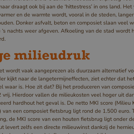
alleen de legi
aar draagt ook bij aan de ‘hittestress’ in ons land. Het
gebruiker for
armer en de warmte wordt, vooral in de steden, langer
gegevensverz
uden. Donker asfvalt, beton en composiet slaan veel 
website kan i
e ‘s nachts weer afgeven. Afkoeling van de stad wordt 
rd.
www.vandenberghardhout.com
Sessie
METADATA
5 maanden 4
YouTube
Deze cookie w
ge milieudruk
weken
.youtube.com
gebruikt om d
toestemming 
t wordt vaak aangeprezen als duurzaam alternatief vo
gebruiker en
r kijkt naar de langetermijneffecten, ziet echter dat he
privacykeuzes
l waar is. Hoe zit dat? Bij het produceren van composi
interactie met
vrij. Hierdoor vallen de milieukosten veel hoger uit dan
slaan. Het reg
iceerd hardhout het geval is. De netto MKI score (Milieu
gegevens ove
r) van een composiet fietsbrug ligt rond de 1.500 euro. 
toestemming 
king, de MKI score van een houten fietsbrug ligt onder 
bezoeker met 
ut levert zelfs een directe milieuwinst dankzij de herni
tot verschille