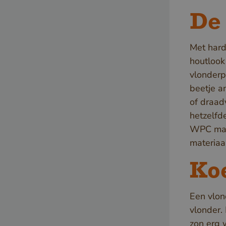
De
Met hard
houtlook
vlonderp
_GRECAPTCHA
beetje a
of draad
hetzelfde
WPC mag 
Google Privacy
materiaal
_csrf
Koe
Een vlon
vlonder.
zon erg 