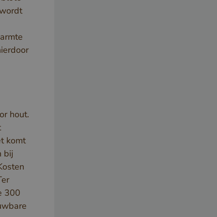
tieme
 wordt
mulieren en
oeken op de
warmte
ndienen.
hierdoor
ordt
e
van de
or hout.
t
 voor hun
et komt
 de site op te
 bij
istreert
 Kosten
r de
Ter
van de
de 300
betrekking
euwbare
nde