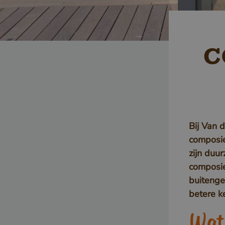
C
Bij Van 
composie
zijn duu
composie
buitenge
betere k
Wat 