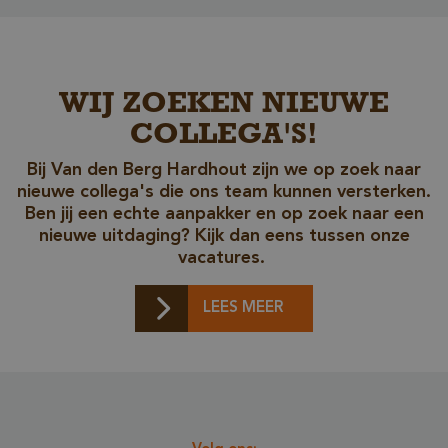
WIJ ZOEKEN NIEUWE
COLLEGA'S!
_sweetSessionId
www.vandenberghardhout.com
Bij Van den Berg Hardhout zijn we op zoek naar
VISITOR_PRIVACY_METADATA
YouTube
nieuwe collega's die ons team kunnen versterken.
.youtube.com
Ben jij een echte aanpakker en op zoek naar een
nieuwe uitdaging? Kijk dan eens tussen onze
vacatures.
LEES MEER