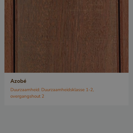
_GRECAPTCHA
Google LLC
www.google.com
Azobé
_csrf
www.cavotec.com
www.vandenberghardhout.com
Duurzaamheid:
Duurzaamheidsklasse 1-2,
overgangshout 2
Google Privacy Policy