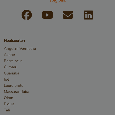
Volg ons:
Houtsoorten
Angelim Vermelho
Azobé
Basralocus
Opslagverklaring
Cumaru
Naam
Opslagtype
Guariuba
CookieCodeCache
Lokale
Ipé
opslag
Louro preto
snowplowOutQueue_leadinfo_cl1_post2.expires
Lokale
Massaranduba
opslag
Okan
_li_id.bfbd
Lokale
Piquia
opslag
Tali
_li_id.bfbd.expires
Lokale
opslag