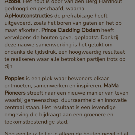
Azobé
. Het hout is door Van den Berg Hardhout
gedroogd en geschaafd, waarna
ApHoutconstructies
de prefrabicage heeft
uitgevoerd, zoals het boren van gaten en het op
maat afkorten.
Prince Cladding Obdam
heeft
vervolgens de houten gevel geplaatst. Dankzij
deze nauwe samenwerking is het gelukt om,
ondanks de tijdsdruk, een hoogwaardig resultaat
te realiseren waar alle betrokken partijen trots op
zijn.
Poppies
is een plek waar bewoners elkaar
ontmoeten, samenwerken en inspireren.
MaMa
Pioneers
streeft naar een nieuwe manier van leven,
waarbij gemeenschap, duurzaamheid en innovatie
centraal staan. Het resultaat is een levendige
omgeving die bijdraagt aan een groenere en
toekomstbestendige stad.
Nog een leuk feitje: in alleen de houten gevel zit al