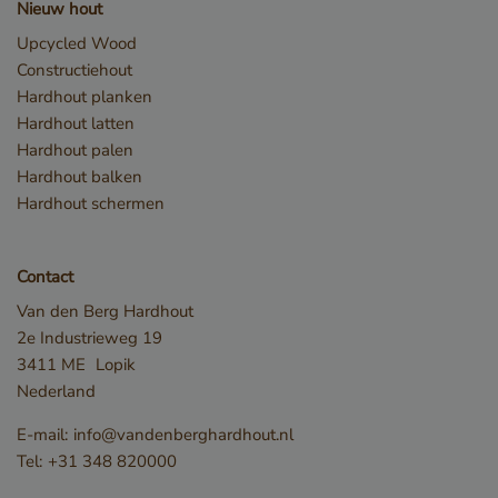
Nieuw hout
ingest
sleakVisitorId_e8fb0cc6-
www.vandenberghardhout.com
11 m
1659-4b41-bdce-
4 
Upcycled Wood
gebrui
8575fb5200aa
Constructiehout
bij te 
__Secure-
.youtube.com
5 ma
Hardhout planken
YouTub
ROLLOUT_TOKEN
w
Hardhout latten
in sites
sleakChatId_e8fb0cc6-
www.vandenberghardhout.com
11 m
Hardhout palen
1659-4b41-bdce-
ingeslo
4 
8575fb5200aa
Hardhout balken
ook be
Hardhout schermen
websit
nieuwe
versie
Contact
YouTub
Van den Berg Hardhout
gebruik
2e Industrieweg 19
iutk
5 maanden 4
Issuu Inc.
Herken
3411 ME
Lopik
weken
.issuu.com
van de
Nederland
welke 
E-mail:
info@vandenberghardhout.nl
docume
Tel:
+31 348 820000
geleze