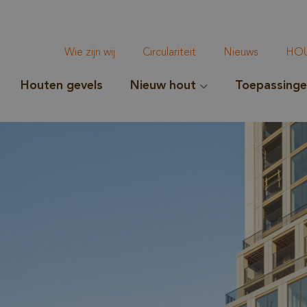
Wie zijn wij
Circulariteit
Nieuws
HOU
Houten gevels
Nieuw hout
Toepassing