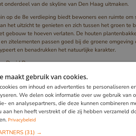
t onderdeel van de skyline van Den Haag uitmaken.
in op de 8e verdieping biedt bewoners een ruimte om
an het uitzicht te genieten en zich tussen het groen te
et gebouw te hoeven verlaten. De houten plantenbakke
 en zitelementen passen goed bij de groene omgeving 
typeert en benadrukken het natuurlijke karakter.
ie: David Rozemeyer
e maakt gebruik van cookies.
ookies om inhoud en advertenties te personaliseren e
lyseren. We delen ook informatie over uw gebruik van o
ie- en analysepartners, die deze kunnen combineren m
 u aan hen heeft verstrekt of die zij hebben verzameld 
en.
Privacybeleid
ARTNERS
(31) →