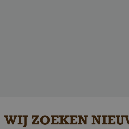
_GRECAPTCHA
Google Privacy
_csrf
WIJ ZOEKEN NIEU