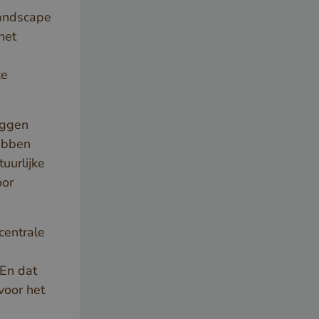
andscape
het
ze
eggen
hebben
uurlijke
oor
centrale
 En dat
voor het