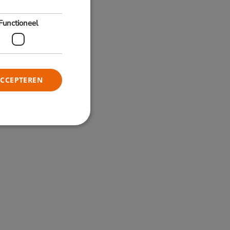
Functioneel
ACCEPTEREN
elding en
ordt
nderscheid
sen mensen