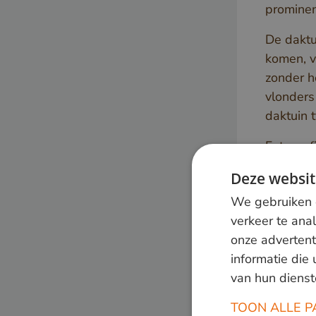
prominen
De daktu
komen, v
zonder h
vlonders
daktuin 
Fotograf
Deze websit
We gebruiken c
verkeer te ana
onze advertent
informatie die
van hun dienst
TOON ALLE P