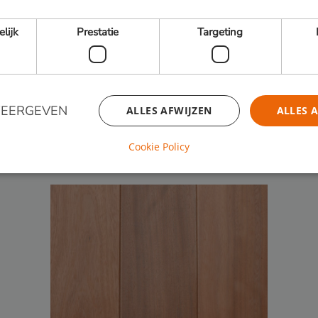
elijk
Prestatie
Targeting
 pagina
 overzicht
WEERGEVEN
ALLES AFWIJZEN
ALLES 
Cookie Policy
Strikt noodzakelijk
Prestatie
Targeting
Functioneel
 cookies maken de kernfunctionaliteiten van de website mogelijk, zoals gebruikersaanm
bsite kan niet goed worden gebruikt zonder de strikt noodzakelijke cookies.
Aanbieder / Domein
Vervaldatum
Omschrijving
29 minuten
Cloudflare Inc.
Deze cookie w
53 seconden
.db.sleak.chat
gebruikt om o
te maken tus