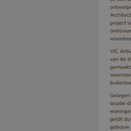
ontworp
Architec
project 
onderaan
woontor
VIC Acti
van de d
gemaakt 
weerstan
buitento
Gelegen 
locatie d
woningen
geldt du
gebouw z