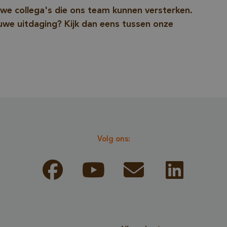
alleen de legi
uwe collega's die ons team kunnen versterken.
gebruiker for
euwe uitdaging? Kijk dan eens tussen onze
gegevensverz
website kan i
www.vandenberghardhout.com
Sessie
METADATA
5 maanden 4
YouTube
Deze cookie w
weken
.youtube.com
gebruikt om d
toestemming 
gebruiker en
privacykeuzes
Volg ons:
interactie met
slaan. Het reg
gegevens ove
toestemming 
bezoeker met 
tot verschille