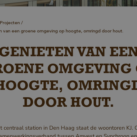
Projecten
n van een groene omgeving op hoogte, omringd door hout.
GENIETEN VAN EE
ROENE OMGEVING 
HOOGTE, OMRING
DOOR HOUT.
t centraal station in Den Haag staat de woontoren KJ. 
samenwerkingsverband tussen Amvest en Synchroon en