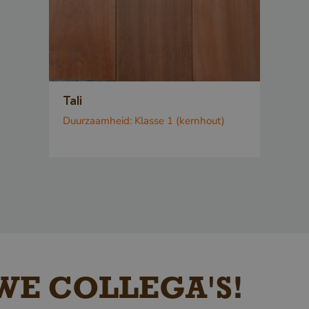
en bots. Dit i
de website, o
rapporten te 
maken over he
van hun websi
Tali
5 maanden 3
Google LLC
Google reCA
weken
www.google.com
Duurzaamheid:
Klasse 1 (kernhout)
plaatst een n
cookie (_GR
wanneer deze
uitgevoerd me
 Policy
de risicoanaly
www.cavotec.com
Sessie
Dit cookie wor
www.vandenberghardhout.com
om cross-site
vervalsing (C
WE COLLEGA'S!
aanvallen te 
ervoor te zor