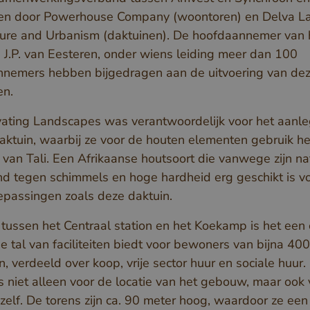
en door Powerhouse Company (woontoren) en Delva L
ture and Urbanism (daktuinen). De hoofdaannemer van 
is J.P. van Eesteren, onder wiens leiding meer dan 100
nemers hebben bijgedragen aan de uitvoering van de
en.
vating Landscapes was verantwoordelijk voor het aanl
aktuin, waarbij ze voor de houten elementen gebruik 
van Tali. Een Afrikaanse houtsoort die vanwege zijn nat
d tegen schimmels en hoge hardheid erg geschikt is v
epassingen zoals deze daktuin.
tussen het Centraal station en het Koekamp is het een 
ie tal van faciliteiten biedt voor bewoners van bijna 400
, verdeeld over koop, vrije sector huur en sociale huur.
s niet alleen voor de locatie van het gebouw, maar ook 
elf. De torens zijn ca. 90 meter hoog, waardoor ze een