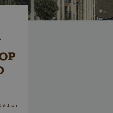
N
OP
D
Ontstaan