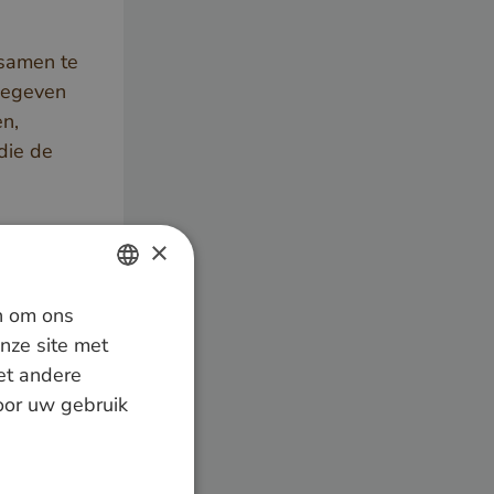
 samen te
 begeven
n,
die de
×
n om ons
DUTCH
nze site met
GERMAN
et andere
door uw gebruik
ENGLISH