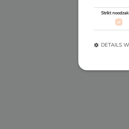
Strikt noodzak
Deel deze
Terug naar
DETAILS 
Strikt noodzakelijke
accountbeheer. De we
Naam
__cf_bm