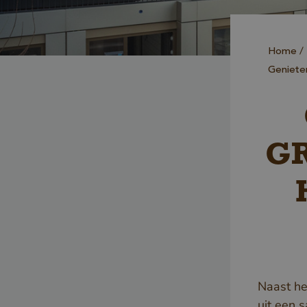
Home
Geniete
G
Naast he
uit een 