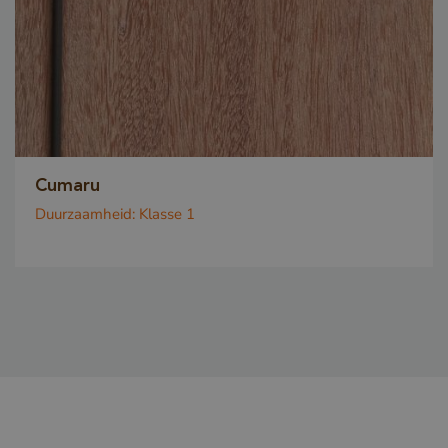
Cumaru
Duurzaamheid:
Klasse 1
_csrf
www.cavotec.com
www.vandenberghardhout.com
Google Privacy Policy