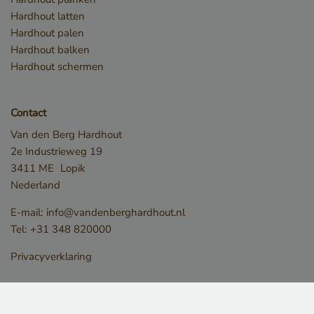
bij te 
Hardhout latten
__Secure-
.youtube.com
5 ma
YouTub
ROLLOUT_TOKEN
w
Hardhout palen
in sites
Hardhout balken
sleakChatId_e8fb0cc6-
www.vandenberghardhout.com
11 m
1659-4b41-bdce-
ingeslo
4 
Hardhout schermen
8575fb5200aa
ook be
websit
nieuwe
Contact
versie
Van den Berg Hardhout
YouTub
2e Industrieweg 19
gebruik
3411 ME
Lopik
Nederland
iutk
5 maanden 4
Issuu Inc.
Herken
weken
.issuu.com
van de
E-mail:
info@vandenberghardhout.nl
welke 
Tel:
+31 348 820000
docume
geleze
Privacyverklaring
YSC
Sessie
Google LLC
Deze c
.youtube.com
door Y