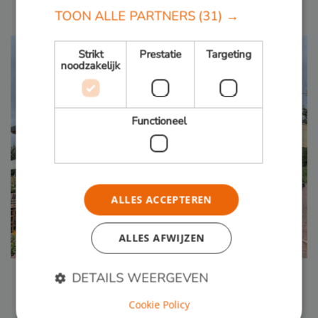
Amnis
TOON ALLE PARTNERS
(31) →
Strikt
Prestatie
Targeting
noodzakelijk
Functioneel
ALLES ACCEPTEREN
ALLES AFWIJZEN
De Wereld van Weelde
Bilinga en Groenhart (beiden FSC Recycled)
DETAILS WEERGEVEN
Cookie Policy