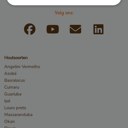
Strikt noodzakelijk
Prestatie
Targeting
Volg ons:
Functioneel
Strikt noodzakelijke cookies maken de
kernfunctionaliteiten van de website mogelijk, zoals
gebruikersaanmelding en accountbeheer. De
website kan niet goed worden gebruikt zonder de
strikt noodzakelijke cookies.
Naam
Aanbieder / Domein
Houtsoorten
__cf_bm
Cloudflare Inc.
.db.sleak.chat
Angelim Vermelho
Azobé
Basralocus
Cumaru
Guariuba
Ipé
Louro preto
Massaranduba
Okan