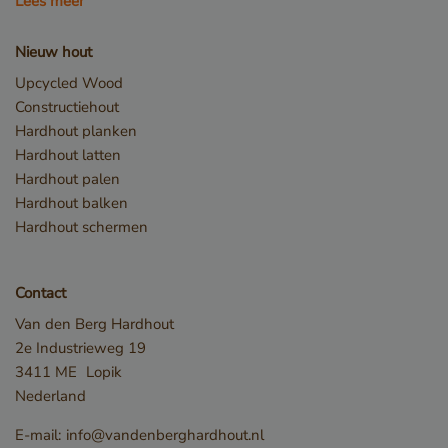
Lees meer
Nieuw hout
Upcycled Wood
Constructiehout
Hardhout planken
Hardhout latten
Hardhout palen
_sweetSessionId
www.vandenberghardhout.com
Hardhout balken
VISITOR_PRIVACY_METADATA
YouTube
.youtube.com
Hardhout schermen
Contact
Van den Berg Hardhout
2e Industrieweg 19
3411 ME
Lopik
Nederland
E-mail:
info@vandenberghardhout.nl