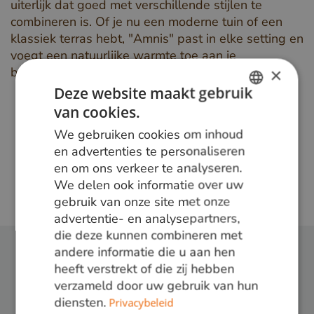
uiterlijk dat goed met verschillende stijlen te
combineren is. Of je nu een moderne tuin of een
klassiek terras hebt, "Amnis" past in elke setting en
voegt een natuurlijke warmte toe aan je
buitenleven.
×
Deze website maakt gebruik
van cookies.
DUTCH
We gebruiken cookies om inhoud
GERMAN
en advertenties te personaliseren
en om ons verkeer te analyseren.
ENGLISH
We delen ook informatie over uw
gebruik van onze site met onze
advertentie- en analysepartners,
die deze kunnen combineren met
andere informatie die u aan hen
heeft verstrekt of die zij hebben
verzameld door uw gebruik van hun
Projecten die gebruik maken van
diensten.
Privacybeleid