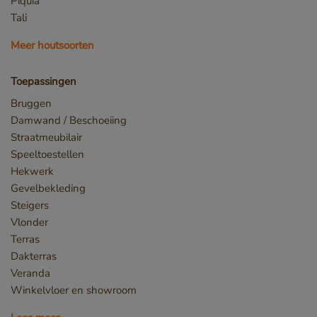
Piquia
Tali
_GRECAPTCHA
Google LLC
www.google.com
Meer houtsoorten
Toepassingen
Bruggen
Damwand / Beschoeiing
Straatmeubilair
Speeltoestellen
Hekwerk
Gevelbekleding
Steigers
_csrf
www.cavotec.com
Vlonder
www.vandenberghardhout.com
Terras
Google Privacy Policy
Dakterras
Veranda
Winkelvloer en showroom