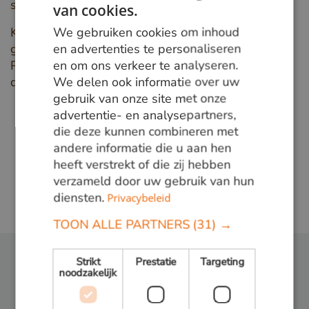
stijlen in hout.
van cookies.
DUTCH
We gebruiken cookies om inhoud
Kies voor "Novus" en geniet van een profiel dat
GERMAN
en advertenties te personaliseren
gebruiksvriendelijk en esthetisch aantrekkelijk is.
en om ons verkeer te analyseren.
Perfect voor verschillende toepassingen, met
ENGLISH
We delen ook informatie over uw
dezelfde stijl.
gebruik van onze site met onze
advertentie- en analysepartners,
die deze kunnen combineren met
andere informatie die u aan hen
heeft verstrekt of die zij hebben
verzameld door uw gebruik van hun
diensten.
Privacybeleid
TOON ALLE PARTNERS
(31) →
Strikt
Prestatie
Targeting
noodzakelijk