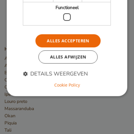
Volg ons:
Functioneel
ALLES ACCEPTEREN
Houtsoorten
ALLES AFWIJZEN
Angelim Vermelho
Azobé
Basralocus
DETAILS WEERGEVEN
Cumaru
Cookie Policy
Guariuba
Ipé
Strikt noodzakelijk
Prestatie
Targeting
Louro preto
Functioneel
Massaranduba
Okan
Strikt noodzakelijke cookies maken de
Piquia
kernfunctionaliteiten van de website mogelijk, zoals
gebruikersaanmelding en accountbeheer. De
Tali
website kan niet goed worden gebruikt zonder de