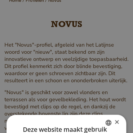
Home
Profielen
Novus
NOVUS
Het "Novus"-profiel, afgeleid van het Latijnse
woord voor "nieuw", staat bekend om zijn
innovatieve ontwerp en veelzijdige toepasbaarheid.
Dit profiel kenmerkt zich door blinde bevestiging,
waardoor er geen schroeven zichtbaar zijn. Dit
resulteert in een schoon en ononderbroken uiterlijk.
"Novus" is geschikt voor zowel vlonders en
terrassen als voor gevelbekleding. Het hout wordt
bevestigd met clips op de regel, en dankzij de
overstekende bovenste lip zijn deze clips
×
nauwelijks zichtbaar. Dit zorgt voor een nette en
verfijnde afwerking die goed past bij moderne
Deze website maakt gebruik