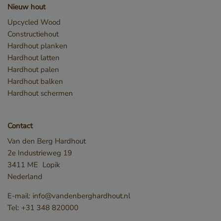
Nieuw hout
Upcycled Wood
Constructiehout
Hardhout planken
Hardhout latten
Hardhout palen
_csrf
www.cavotec.com
Hardhout balken
www.vandenberghardhout.com
Hardhout schermen
Google Privacy Policy
Contact
Van den Berg Hardhout
2e Industrieweg 19
3411 ME
Lopik
Nederland
E-mail:
info@vandenberghardhout.nl
Tel:
+31 348 820000