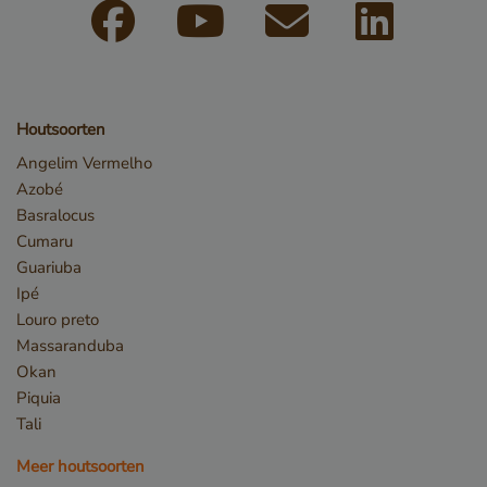
_GRECAPTCHA
Google LLC
www.google.com
Houtsoorten
Angelim Vermelho
Azobé
Basralocus
Cumaru
Guariuba
_csrf
www.cavotec.com
Ipé
www.vandenberghardhout.com
Louro preto
Google Privacy Policy
Massaranduba
Okan
Piquia
Tali
Meer houtsoorten