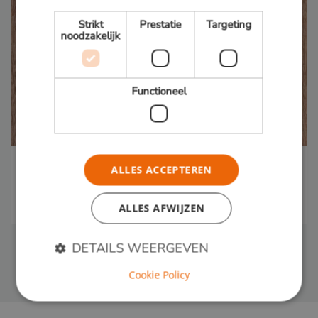
Strikt
Prestatie
Targeting
noodzakelijk
Functioneel
Cumaru
ALLES ACCEPTEREN
Duurzaamheid:
Klasse 1
ALLES AFWIJZEN
DETAILS WEERGEVEN
Cookie Policy
Strikt noodzakelijk
Prestatie
Targeting