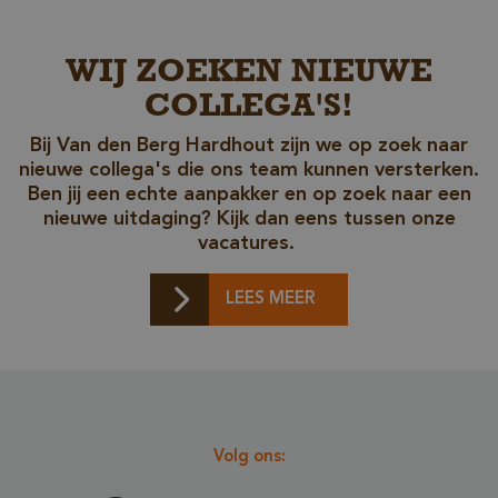
Functioneel
Strikt noodzakelijke cookies maken de
WIJ ZOEKEN NIEUWE
kernfunctionaliteiten van de website mogelijk, zoals
gebruikersaanmelding en accountbeheer. De
COLLEGA'S!
website kan niet goed worden gebruikt zonder de
strikt noodzakelijke cookies.
Bij Van den Berg Hardhout zijn we op zoek naar
Naam
Aanbieder / Domein
nieuwe collega's die ons team kunnen versterken.
Ben jij een echte aanpakker en op zoek naar een
__cf_bm
Cloudflare Inc.
.db.sleak.chat
nieuwe uitdaging? Kijk dan eens tussen onze
vacatures.
LEES MEER
Volg ons: