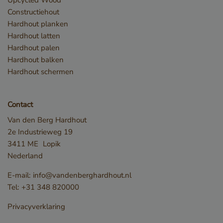
Upcycled Wood
Constructiehout
Hardhout planken
Hardhout latten
Hardhout palen
Hardhout balken
Hardhout schermen
Contact
Opslagverklaring
Van den Berg Hardhout
Naam
Opslagtype
2e Industrieweg 19
CookieCodeCache
Lokale
3411 ME
Lopik
opslag
Nederland
snowplowOutQueue_leadinfo_cl1_post2.expires
Lokale
opslag
E-mail:
info@vandenberghardhout.nl
_li_id.bfbd
Lokale
Tel:
+31 348 820000
opslag
_li_id.bfbd.expires
Lokale
Privacyverklaring
opslag