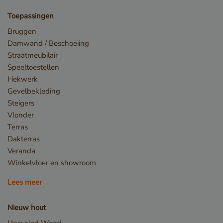
Toepassingen
Bruggen
Damwand / Beschoeiing
Straatmeubilair
Speeltoestellen
_sweetSessionId
www.vandenberghardhout.com
Hekwerk
VISITOR_PRIVACY_METADATA
YouTube
Gevelbekleding
.youtube.com
Steigers
Vlonder
Terras
Dakterras
Veranda
Winkelvloer en showroom
Lees meer
Nieuw hout