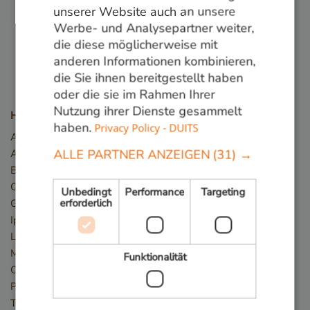
unserer Website auch an unsere
Folge uns:
Werbe- und Analysepartner weiter,
die diese möglicherweise mit
anderen Informationen kombinieren,
die Sie ihnen bereitgestellt haben
oder die sie im Rahmen Ihrer
Nutzung ihrer Dienste gesammelt
Holzarten
haben.
Privacy Policy - DUITS
Angelim Vermelho
ALLE PARTNER ANZEIGEN
(31) →
Azobé / Bongossi
Basralocus
Cumaru
Unbedingt
Performance
Targeting
erforderlich
Guariuba/Mururé
Ipé
Louro Preto
Massaranduba
Funktionalität
Okan/Denya
Piquia
Tali