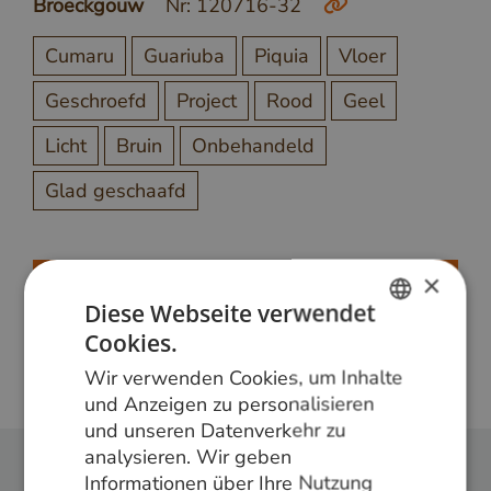
Broeckgouw
Nr: 120716-32
Cumaru
Guariuba
Piquia
Vloer
Geschroefd
Project
Rood
Geel
Licht
Bruin
Onbehandeld
Glad geschaafd
×
Meer weten?
Diese Webseite verwendet
Bel ons op
+31 348 820000
of mail
Cookies.
info@vandenberghardhout.nl
. Let op, wij leveren
DUTCH
alleen aan bedrijven.
Wir verwenden Cookies, um Inhalte
GERMAN
und Anzeigen zu personalisieren
und unseren Datenverkehr zu
ENGLISH
analysieren. Wir geben
Informationen über Ihre Nutzung