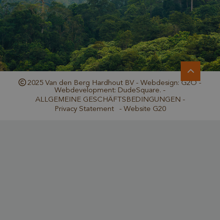
2025 Van den Berg Hardhout BV - Webdesign: G2O -
Webdevelopment: DudeSquare. -
_GRECAPTCHA
Google LLC
ALLGEMEINE GESCHÄFTSBEDINGUNGEN
-
www.google.com
Privacy Statement
-
Website G20
_csrf
www.cavotec.com
www.vandenberghardhout.com