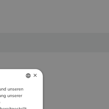
×
 und unseren
DUTCH
ung unserer
GERMAN
e
bereitgestellt