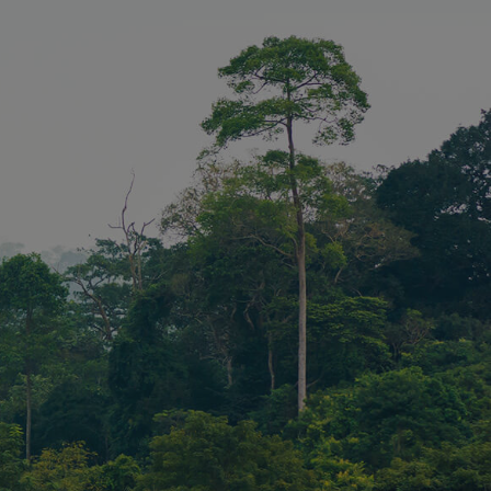
m Angriffe
-
n (CSRF) zu
m
n, dass nur
Nutzer
d
n auf der
ichen kann.
 dient der
der
- und
bestimmungen
r ihre
t der