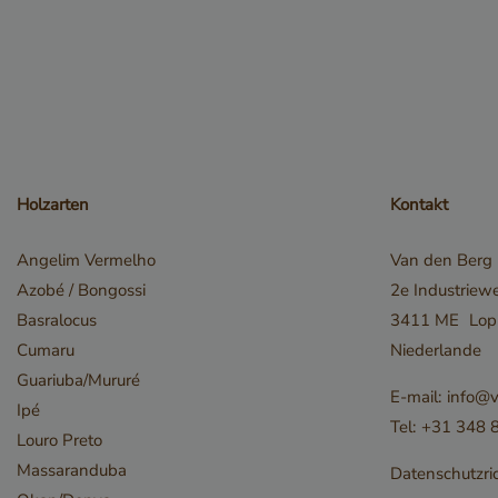
__cf_bm
Holzarten
Kontakt
Angelim Vermelho
Van den Berg
_GRECAPTCHA
Azobé / Bongossi
2e Industriew
Basralocus
3411 ME
Lop
Cumaru
Niederlande
Guariuba/Mururé
E-mail:
info@v
Ipé
Tel:
+31 348 
Louro Preto
Massaranduba
Datenschutzric
_csrf