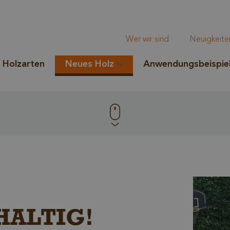
Wer wir sind
Neuigkeite
Holzarten
Neues Holz
Anwendungsbeispie
HALTIG!