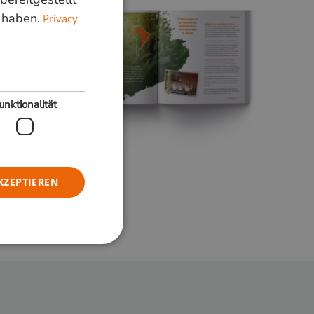
ENGLISH
 haben.
Privacy
unktionalität
KZEPTIEREN
meldung und die
wendet werden.