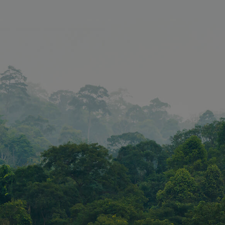
verwendet, u
auf Quer-Site
Anforderunge
verhindern, u
sicherzustelle
der legitime 
Formulare un
Datenanfrage
Website einre
www.vandenberghardhout.com
Sitzung
METADATA
5 Monate 4
YouTube
Dieses Cookie
Wochen
.youtube.com
Speicherung 
Einwilligungs
Datenschutz
des Nutzers fü
Interaktion mi