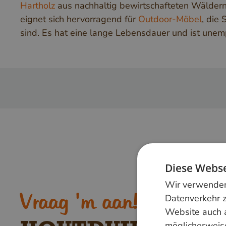
Hartholz
aus nachhaltig bewirtschafteten Wäldern
eignet sich hervorragend für
Outdoor-Möbel
, die
sind. Es hat eine lange Lebensdauer und ist unemp
Diese Webse
Wir verwenden 
Vraag 'm aan!
Datenverkehr z
Website auch 
möglicherweise