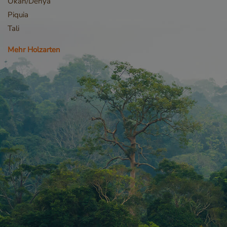
Okan/Denya
Piquia
Tali
Mehr Holzarten
_sweetSessionId
VISITOR_PRIVACY_