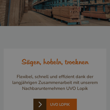
_csrf
www.cavotec.com
www.vandenberghardhout.com
Sägen, hobeln, trocknen
Google-
Datenschutzerklärung
_sweetSessionId
www.vandenberghardhout.com
Flexibel, schnell und effizient dank der
langjährigen Zusammenarbeit mit unserem
VISITOR_PRIVACY_METADATA
YouTube
.youtube.com
Nachbarunternehmen UVO Lopik
UVO LOPIK