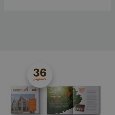
Speichererklärung
Name
Speichertyp
CookieCodeCache
Lokaler Speiche
snowplowOutQueue_leadinfo_cl1_post2.expires
Lokaler Speiche
_li_id.bfbd
Lokaler Speiche
_li_id.bfbd.expires
Lokaler Speiche
e8fb0cc6-1659-4b41-bdce-
Sitzungsspeiche