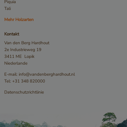
Piquia
Tali
Mehr Holzarten
Kontakt
Van den Berg Hardhout
2e Industrieweg 19
_ga_791T9X5MMV
.vandenberghardhout.com
1 Jahr 1
3411 ME
Lopik
Monat
Niederlande
E-mail:
info@vandenberghardhout.nl
Tel:
+31 348 820000
Datenschutzrichtlinie