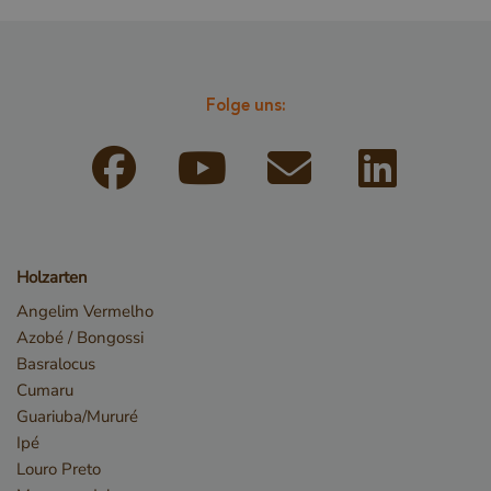
Folge uns:
_GRECAPTCHA
Google LLC
www.google.com
Holzarten
Angelim Vermelho
_csrf
www.cavotec.com
Azobé / Bongossi
www.vandenberghardhout.com
Basralocus
Cumaru
Guariuba/Mururé
Ipé
Louro Preto