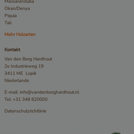
Massaranduba
Okan/Denya
Piquia
Google-
Tali
Datenschutzerklärung
_sweetSessionId
www.vandenberghardhout.com
Mehr Holzarten
VISITOR_PRIVACY_METADATA
YouTube
.youtube.com
Kontakt
Van den Berg Hardhout
2e Industrieweg 19
3411 ME
Lopik
Niederlande
E-mail:
info@vandenberghardhout.nl
Tel:
+31 348 820000
Datenschutzrichtlinie