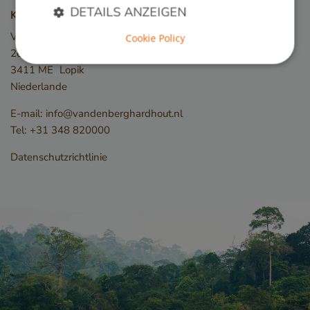
DETAILS ANZEIGEN
Kontakt
Van den Berg Hardhout
Cookie Policy
2e Industrieweg 19
3411 ME
Lopik
Unbedingt erforderlich
Performance
Niederlande
Targeting
Funktionalität
E-mail:
info@vandenberghardhout.nl
Unbedingt erforderliche Cookies ermöglichen
wesentliche Kernfunktionen der Website wie die
Tel:
+31 348 820000
Benutzeranmeldung und die Kontoverwaltung.
Ohne die unbedingt erforderlichen Cookies kann
Datenschutzrichtlinie
die Website nicht ordnungsgemäß verwendet
werden.
Name
Anbieter / Domäne
__cf_bm
Cloudflare Inc.
.db.sleak.chat