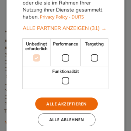
oder die sie im Rahmen Ihrer
Nutzung ihrer Dienste gesammelt
haben.
Privacy Policy - DUITS
ALLE PARTNER ANZEIGEN
(31) →
Holzarten
Angelim Vermelho
Unbedingt
Performance
Targeting
Azobé / Bongossi
erforderlich
Basralocus
Cumaru
Guariuba/Mururé
Funktionalität
Ipé
Louro Preto
Massaranduba
Okan/Denya
ALLE AKZEPTIEREN
Piquia
Tali
ALLE ABLEHNEN
Mehr Holzarten