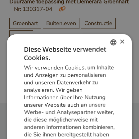
Duurzame toepassing met Demerara Groenhart
Nr: 130317-04
Groenhart
Buitenleven
Constructie
Project
×
Diese Webseite verwendet
Cookies.
DUTCH
Meer weten?
Wir verwenden Cookies, um Inhalte
GERMAN
Bel ons op
+31 348 820000
of mail
und Anzeigen zu personalisieren
info@vandenberghardhout.nl
. Let op, wij leveren
und unseren Datenverkehr zu
ENGLISH
alleen aan bedrijven.
analysieren. Wir geben
Informationen über Ihre Nutzung
unserer Website auch an unsere
Werbe- und Analysepartner weiter,
die diese möglicherweise mit
Folge uns:
anderen Informationen kombinieren,
die Sie ihnen bereitgestellt haben