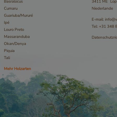
Basralocus
3411 ME
Lop
Unbedingt erforderl
Kontoverwaltung. Oh
Cumaru
Niederlande
Name
Guariuba/Mururé
E-mail:
info@v
__cf_bm
Ipé
Tel:
+31 348 
Louro Preto
Massaranduba
Datenschutzric
Okan/Denya
Piquia
Tali
Mehr Holzarten
_GRECAPTCHA