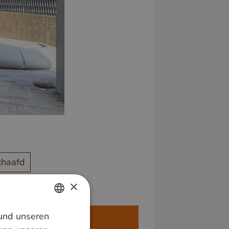
chaafd
×
 und unseren
DUTCH