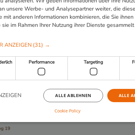
u analysieren. Wir geben Informationen über Ihre Nutz
an unsere Werbe- und Analysepartner weiter, die dies
 820000
of mail
info@vandenberghardhout.nl
. Let op, wij leve
 mit anderen Informationen kombinieren, die Sie ihnen 
 sie im Rahmen Ihrer Nutzung ihrer Dienste gesammelt
R ANZEIGEN
(31) →
Folge uns:
erlich
Performance
Targeting
F
NZEIGEN
ALLE ABLEHNEN
ALLE A
Cookie Policy
 Hardhout
Unbedingt erforderlich
Performance
Targeting
Funktionalität
eg 19