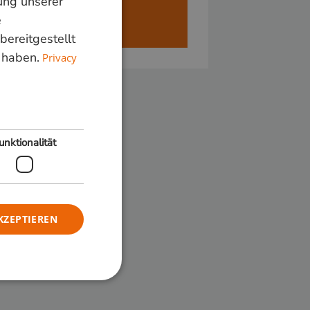
ung unserer
GERMAN
e
ren alleen aan bedrijven.
bereitgestellt
ENGLISH
 haben.
Privacy
unktionalität
KZEPTIEREN