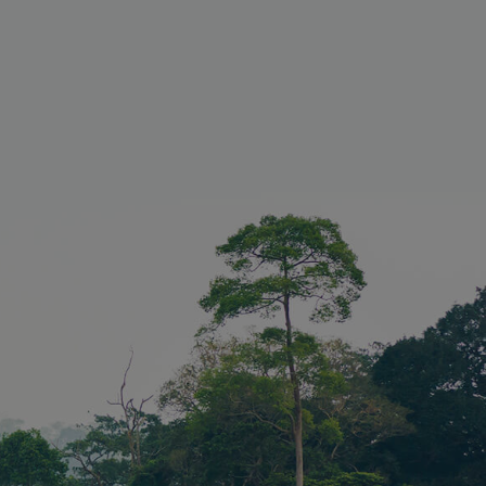
meldung und die
wendet werden.
 wird
m zwischen
 Bots zu
 Dies ist für
n Vorteil,
richte über
hrer Website
TCHA setzt
ches Cookie
A), wenn es
rd, um seine