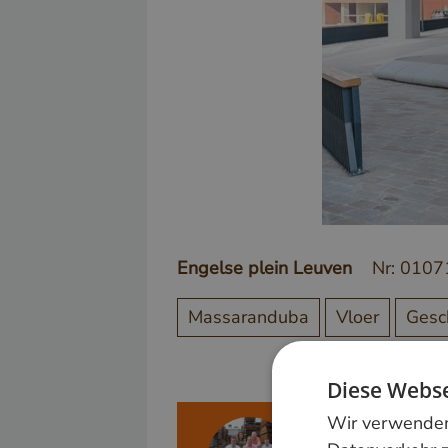
Engelse plein Leuven
Nr: 010
Massaranduba
Vloer
Gesc
Diese Webse
Wir verwenden 
Meer weten?