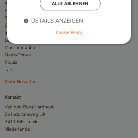
Azobé / Bongossi
ALLE ABLEHNEN
Basralocus
Cumaru
DETAILS ANZEIGEN
Guariuba/Mururé
Cookie Policy
Ipé
Louro Preto
Massaranduba
Unbedingt erforderlich
Performance
Okan/Denya
Targeting
Funktionalität
Piquia
Unbedingt erforderliche Cookies ermöglichen
Tali
wesentliche Kernfunktionen der Website wie die
Benutzeranmeldung und die Kontoverwaltung.
Mehr Holzarten
Ohne die unbedingt erforderlichen Cookies kann
die Website nicht ordnungsgemäß verwendet
werden.
Kontakt
Name
Anbieter / Domäne
Van den Berg Hardhout
__cf_bm
Cloudflare Inc.
2e Industrieweg 19
.db.sleak.chat
3411 ME
Lopik
Niederlande