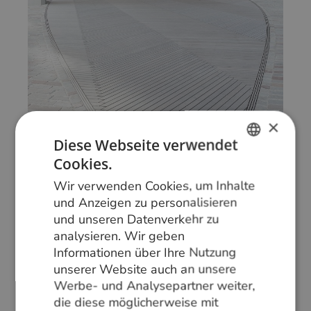
×
Diese Webseite verwendet
Cookies.
DUTCH
Wir verwenden Cookies, um Inhalte
GERMAN
Engelse plein Leuven
Nr: 010716-03
und Anzeigen zu personalisieren
und unseren Datenverkehr zu
ENGLISH
Massaranduba
Vloer
Geschroefd
analysieren. Wir geben
Informationen über Ihre Nutzung
Project
Bruin
Onbehandeld
unserer Website auch an unsere
Glad geschaafd
Werbe- und Analysepartner weiter,
die diese möglicherweise mit