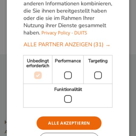
anderen Informationen kombinieren,
die Sie ihnen bereitgestellt haben
Meer weten?
oder die sie im Rahmen Ihrer
Bel ons op
+31 348 820000
of mail
Nutzung ihrer Dienste gesammelt
info@vandenberghardhout.nl
. Let op, wij leveren
haben.
Privacy Policy - DUITS
alleen aan bedrijven.
ALLE PARTNER ANZEIGEN
(31) →
Unbedingt
Performance
Targeting
erforderlich
Folge uns:
Funktionalität
Holzarten
ALLE AKZEPTIEREN
Angelim Vermelho