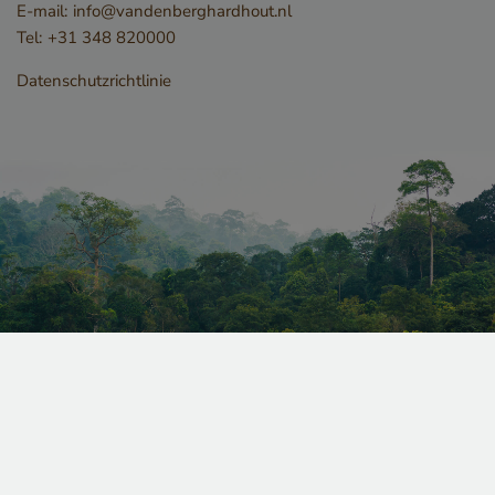
E-mail:
info@vandenberghardhout.nl
Tel:
+31 348 820000
Datenschutzrichtlinie
_GRECAPTCHA
Google LLC
www.google.com
_csrf
www.cavotec.com
www.vandenberghardhout.com
2025 Van den Berg Hardhout BV - Webdesign: G2O -
Webdevelopment: DudeSquare. -
ALLGEMEINE GESCHÄFTSBEDINGUNGEN
-