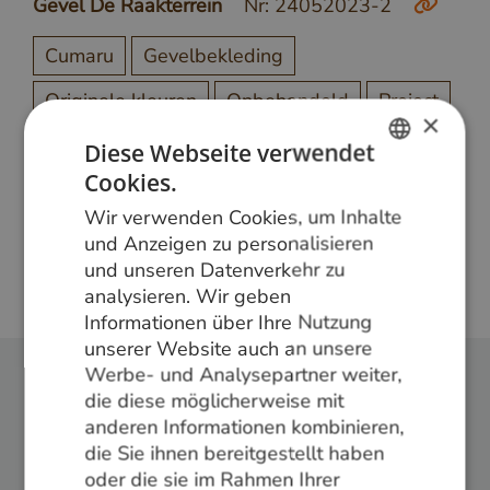
Gevel De Raakterrein
Nr: 24052023-2
Cumaru
Gevelbekleding
Originele kleuren
Onbehandeld
Project
×
Diese Webseite verwendet
Cookies.
DUTCH
Meer weten?
Wir verwenden Cookies, um Inhalte
GERMAN
Bel ons op
+31 348 820000
of mail
und Anzeigen zu personalisieren
info@vandenberghardhout.nl
. Let op, wij leveren
und unseren Datenverkehr zu
ENGLISH
alleen aan bedrijven.
analysieren. Wir geben
Informationen über Ihre Nutzung
unserer Website auch an unsere
Werbe- und Analysepartner weiter,
die diese möglicherweise mit
Folge uns:
anderen Informationen kombinieren,
die Sie ihnen bereitgestellt haben
oder die sie im Rahmen Ihrer