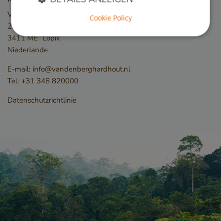
Van den Berg Hardhout
Cookie Policy
2e Industrieweg 19
3411 ME
Lopik
Unbedingt erforderlich
Performance
Niederlande
Targeting
Funktionalität
E-mail:
info@vandenberghardhout.nl
Unbedingt erforderliche Cookies ermöglichen
Tel:
+31 348 820000
wesentliche Kernfunktionen der Website wie die
Benutzeranmeldung und die Kontoverwaltung.
Ohne die unbedingt erforderlichen Cookies kann
Datenschutzrichtlinie
die Website nicht ordnungsgemäß verwendet
werden.
Name
Anbieter / Domäne
__cf_bm
Cloudflare Inc.
.db.sleak.chat