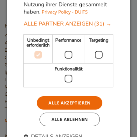
Nutzung ihrer Dienste gesammelt
haben.
Privacy Policy - DUITS
ALLE PARTNER ANZEIGEN
(31) →
Holzarten
Angelim Vermelho
Unbedingt
Performance
Targeting
Azobé / Bongossi
erforderlich
Basralocus
Cumaru
Guariuba/Mururé
Funktionalität
Ipé
Louro Preto
Massaranduba
Okan/Denya
Piquia
ALLE AKZEPTIEREN
Tali
ALLE ABLEHNEN
Mehr Holzarten
DETAILS ANZEIGEN
Kontakt