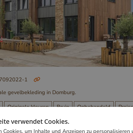
27092022-1
cale gevelbekleding in Domburg.
Originele kleuren
Bruin
Onbehandeld
Projec
ite verwendet Cookies.
Cookies, um Inhalte und Anzeigen zu personalisieren