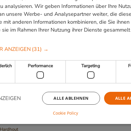
u analysieren. Wir geben Informationen über Ihre Nutz
an unsere Werbe- und Analysepartner weiter, die dies
 820000
of mail
info@vandenberghardhout.nl
. Let op, wij leve
 mit anderen Informationen kombinieren, die Sie ihnen 
 sie im Rahmen Ihrer Nutzung ihrer Dienste gesammelt
R ANZEIGEN
(31) →
Folge uns:
erlich
Performance
Targeting
F
NZEIGEN
ALLE ABLEHNEN
ALLE A
Cookie Policy
Unbedingt erforderlich
Performance
Targeting
Funktionalität
 Hardhout