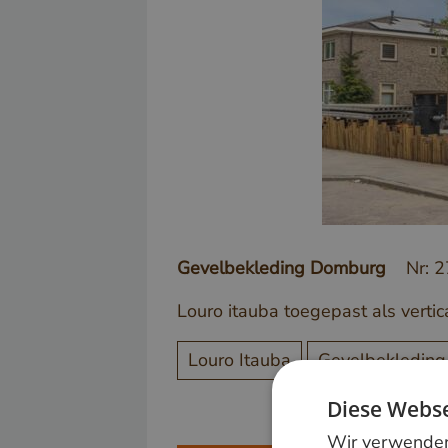
Gevelbekleding Domburg
Nr: 
Louro itauba toegepast als verti
Louro Itauba
Gevelbekleding
Diese Webse
Wir verwenden 