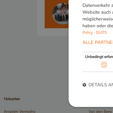
Datenverkehr z
Meer weten?
Website auch 
Bel ons op
+31 348
möglicherweise
haben oder die
Policy - DUITS
ALLE PARTNE
Unbedingt erford
DETAILS A
Holzarten
Kontakt
Angelim Vermelho
Van den Berg