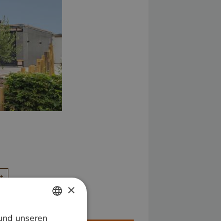
t
×
 und unseren
DUTCH