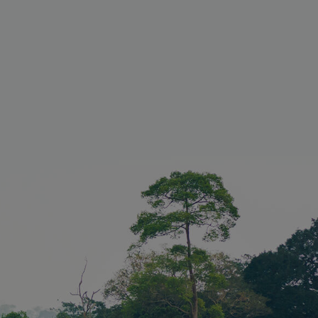
meldung und die
wendet werden.
 wird
m zwischen
 Bots zu
 Dies ist für
n Vorteil,
richte über
hrer Website
TCHA setzt
ches Cookie
A), wenn es
rd, um seine