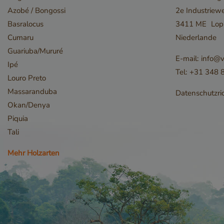
Azobé / Bongossi
2e Industriew
Unbedingt erforderl
Kontoverwaltung. Oh
Basralocus
3411 ME
Lop
Name
Cumaru
Niederlande
__cf_bm
Guariuba/Mururé
E-mail:
info@v
Ipé
Tel:
+31 348 
Louro Preto
Massaranduba
Datenschutzric
Okan/Denya
Piquia
Tali
Mehr Holzarten
_GRECAPTCHA