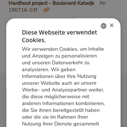
Hardhout project - Boulevard Katwijk
Nr:
190716-03f
×
Diese Webseite verwendet
Meer weten?
Cookies.
DUTCH
Bel ons op
+31 348 820000
of mail
Wir verwenden Cookies, um Inhalte
info@vandenberghardhout.nl
. Let op, wij leveren
GERMAN
und Anzeigen zu personalisieren
alleen aan bedrijven.
und unseren Datenverkehr zu
ENGLISH
analysieren. Wir geben
Informationen über Ihre Nutzung
unserer Website auch an unsere
Werbe- und Analysepartner weiter,
Folge uns:
die diese möglicherweise mit
anderen Informationen kombinieren,
die Sie ihnen bereitgestellt haben
oder die sie im Rahmen Ihrer
Nutzung ihrer Dienste gesammelt