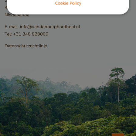
2e Industrieweg 19
Cookie Policy
3411 ME
Lopik
Niederlande
Unbedingt erforderlich
Performance
Targeting
Funktionalität
E-mail:
info@vandenberghardhout.nl
Tel:
+31 348 820000
Unbedingt erforderliche Cookies ermöglichen
wesentliche Kernfunktionen der Website wie die
Datenschutzrichtlinie
Benutzeranmeldung und die Kontoverwaltung.
Ohne die unbedingt erforderlichen Cookies kann
die Website nicht ordnungsgemäß verwendet
werden.
Name
Anbieter / Domäne
__cf_bm
Cloudflare Inc.
.db.sleak.chat