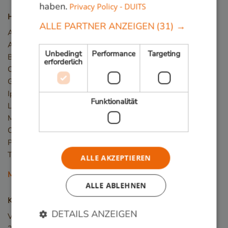
haben.
Privacy Policy - DUITS
Holzarten
ALLE PARTNER ANZEIGEN
(31) →
Angelim Vermelho
Azobé / Bongossi
Unbedingt
Performance
Targeting
Basralocus
erforderlich
Cumaru
Guariuba/Mururé
Ipé
Funktionalität
Louro Preto
Massaranduba
Okan/Denya
Piquia
Tali
ALLE AKZEPTIEREN
Mehr Holzarten
ALLE ABLEHNEN
Kontakt
DETAILS ANZEIGEN
Van den Berg Hardhout