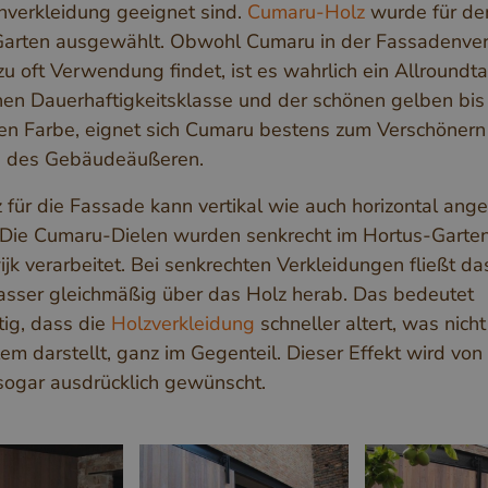
verkleidung geeignet sind.
Cumaru-Holz
wurde für de
arten ausgewählt. Obwohl Cumaru in der Fassadenver
 zu oft Verwendung findet, ist es wahrlich ein Allroundta
hen Dauerhaftigkeitsklasse und der schönen gelben bis
en Farbe, eignet sich Cumaru bestens zum Verschönern
n des Gebäudeäußeren.
 für die Fassade kann vertikal wie auch horizontal ang
Die Cumaru-Dielen wurden senkrecht im Hortus-Garten
jk verarbeitet. Bei senkrechten Verkleidungen fließt da
ser gleichmäßig über das Holz herab. Das bedeutet
tig, dass die
Holzverkleidung
schneller altert, was nich
em darstellt, ganz im Gegenteil. Dieser Effekt wird von 
ogar ausdrücklich gewünscht.