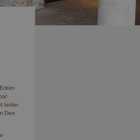
 Ecken
bar
t leider
an Den
ur