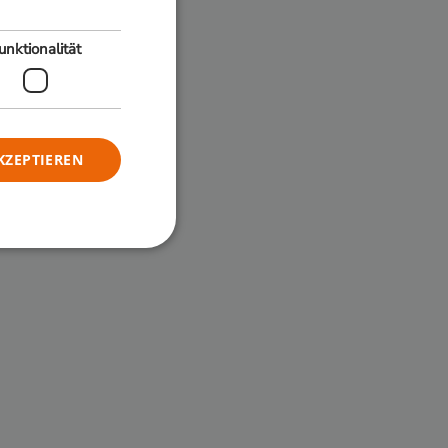
unktionalität
KZEPTIEREN
meldung und die
wendet werden.
 wird
m zwischen
 Bots zu