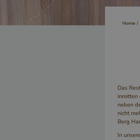
Home
Das Rest
inmitten
neben de
nicht me
Berg Har
In unser