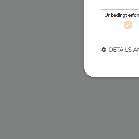
Unbedingt erford
Teile dies
Zurück zur
DETAILS A
Unbedingt erforderl
Kontoverwaltung. Oh
Name
__cf_bm