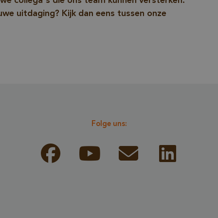
uwe collega's die ons team kunnen versterken.
sicherzustelle
euwe uitdaging? Kijk dan eens tussen onze
der legitime 
Formulare un
Datenanfrage
Website einre
www.vandenberghardhout.com
Sitzung
METADATA
5 Monate 4
YouTube
Dieses Cookie
Wochen
.youtube.com
Speicherung 
Einwilligungs
Folge uns:
Datenschutz
des Nutzers fü
Interaktion mi
Website. Es e
über die Einw
Besuchers in 
verschiedene