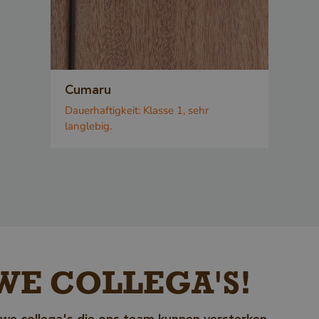
unterscheiden.
die Website vo
um gültige Be
die Nutzung i
zu erstellen.
Cumaru
5 Monate 3
Dauerhaftigkeit:
Klasse 1, sehr
Google LLC
Google reCAP
Wochen
www.google.com
langlebig.
ein erforderli
(_GRECAPTCH
ausgeführt wi
Risikoanalyse
Google-Datenschutzerklärung
bereitzustelle
www.cavotec.com
Sitzung
Dieses Cookie
www.vandenberghardhout.com
verwendet, u
auf Quer-Site
WE COLLEGA'S!
Anforderunge
verhindern, u