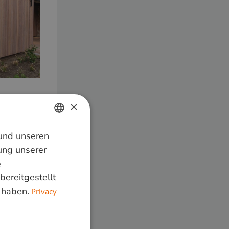
×
 und unseren
DUTCH
ung unserer
GERMAN
20000
e
bereitgestellt
ENGLISH
lich
 haben.
Privacy