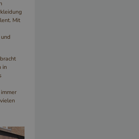
n
kleidung
lent. Mit
 und
ebracht
 in
s
t immer
vielen