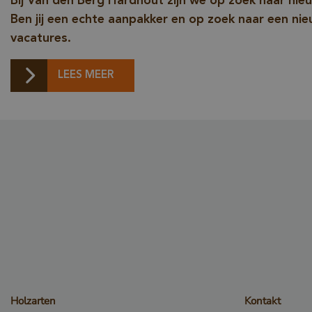
Bij Van den Berg Hardhout zijn we op zoek naar nie
Ben jij een echte aanpakker en op zoek naar een ni
vacatures.
LEES MEER
_sweetSessionId
VISITOR_PRIVACY_
Holzarten
Kontakt