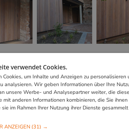
ite verwendet Cookies.
Cookies, um Inhalte und Anzeigen zu personalisieren
Mehr erfahren?
u analysieren. Wir geben Informationen über Ihre Nutz
Rufen Sie uns an unter der Telefonnummer
+31 348 8
an unsere Werbe- und Analysepartner weiter, die dies
oder schreiben Sie eine E-Mail an
 mit anderen Informationen kombinieren, die Sie ihnen 
info@vandenberghardhout.nl
Wir beliefern ausschließ
 sie im Rahmen Ihrer Nutzung ihrer Dienste gesammelt
gewerbliche Kunden.
R ANZEIGEN
(31) →