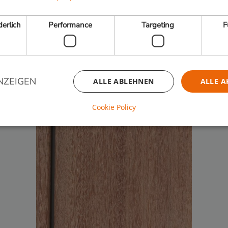
erlich
Performance
Targeting
F
e Seite
 übersicht
NZEIGEN
ALLE ABLEHNEN
ALLE A
Cookie Policy
Unbedingt erforderlich
Performance
Targeting
Funktionalität
iche Cookies ermöglichen wesentliche Kernfunktionen der Website wie die Benutzeran
ne die unbedingt erforderlichen Cookies kann die Website nicht ordnungsgemäß ver
Anbieter / Domäne
Ablaufdatum
Beschreibung
29 Minuten
Cloudflare Inc.
Dieser Cookie
53 Sekunden
.db.sleak.chat
verwendet, u
Menschen und