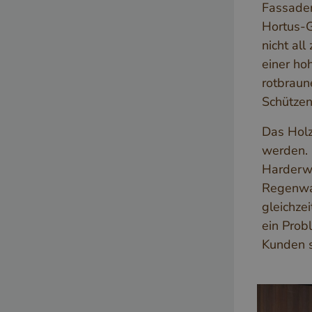
Fassaden
Hortus-G
nicht all
einer ho
rotbraun
Schütze
Das Holz
werden. 
Harderwi
Regenwas
gleichzei
ein Probl
Kunden s