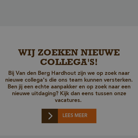
WIJ ZOEKEN NIEUWE
_GRECAPTCHA
Google LLC
www.google.com
COLLEGA'S!
Bij Van den Berg Hardhout zijn we op zoek naar
nieuwe collega's die ons team kunnen versterken.
Ben jij een echte aanpakker en op zoek naar een
nieuwe uitdaging? Kijk dan eens tussen onze
vacatures.
_csrf
www.cavotec.com
www.vandenberghardhout.com
LEES MEER