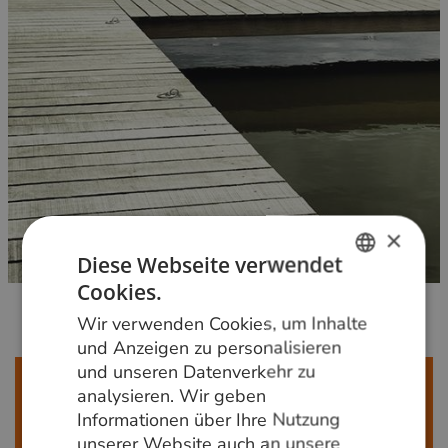
×
Diese Webseite verwendet
Cookies.
DUTCH
Wir verwenden Cookies, um Inhalte
GERMAN
und Anzeigen zu personalisieren
und unseren Datenverkehr zu
ENGLISH
Mehr erfahren?
analysieren. Wir geben
Rufen Sie uns an unter der Telefonnummer
+31 348
Informationen über Ihre Nutzung
820000
oder schreiben Sie eine E-Mail an
unserer Website auch an unsere