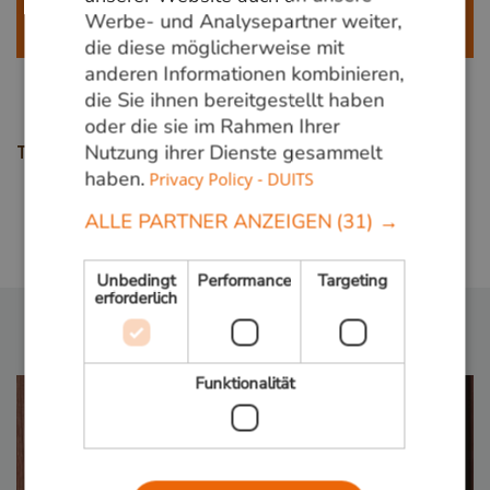
info@vandenberghardhout.nl
Wir beliefern
Werbe- und Analysepartner weiter,
ausschließlich gewerbliche Kunden.
die diese möglicherweise mit
anderen Informationen kombinieren,
die Sie ihnen bereitgestellt haben
oder die sie im Rahmen Ihrer
Nutzung ihrer Dienste gesammelt
Teile diese Seite
haben.
Privacy Policy - DUITS
ALLE PARTNER ANZEIGEN
(31) →
Zurück zur übersicht
Unbedingt
Performance
Targeting
erforderlich
Funktionalität