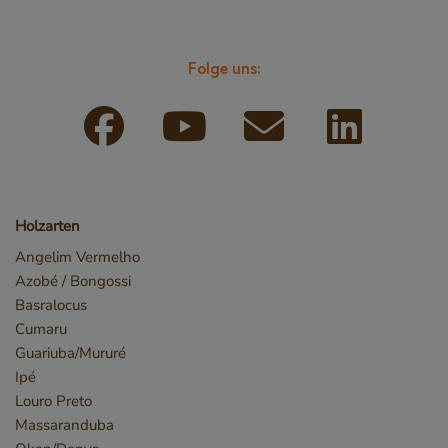
Folge uns:
Google-
Datenschutzerklärung
_sweetSessionId
www.vandenberghardhout.com
VISITOR_PRIVACY_METADATA
YouTube
.youtube.com
Holzarten
Angelim Vermelho
Azobé / Bongossi
Basralocus
Cumaru
Guariuba/Mururé
Ipé
Louro Preto
Massaranduba