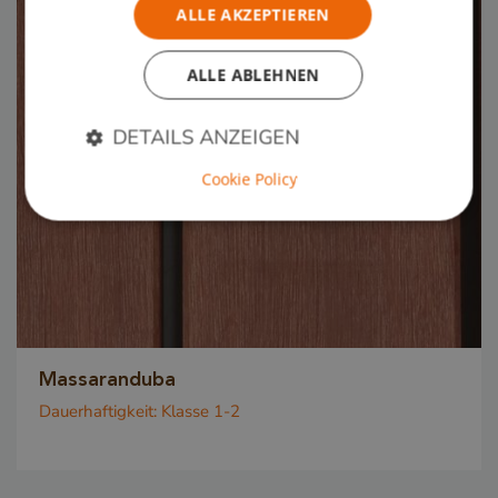
ALLE AKZEPTIEREN
ALLE ABLEHNEN
DETAILS ANZEIGEN
Cookie Policy
Unbedingt erforderlich
Performance
Targeting
Funktionalität
Unbedingt erforderliche Cookies ermöglichen
wesentliche Kernfunktionen der Website wie die
Benutzeranmeldung und die Kontoverwaltung.
Ohne die unbedingt erforderlichen Cookies kann
die Website nicht ordnungsgemäß verwendet
Massaranduba
werden.
Dauerhaftigkeit:
Klasse 1-2
Name
Anbieter / Domäne
__cf_bm
Cloudflare Inc.
.db.sleak.chat