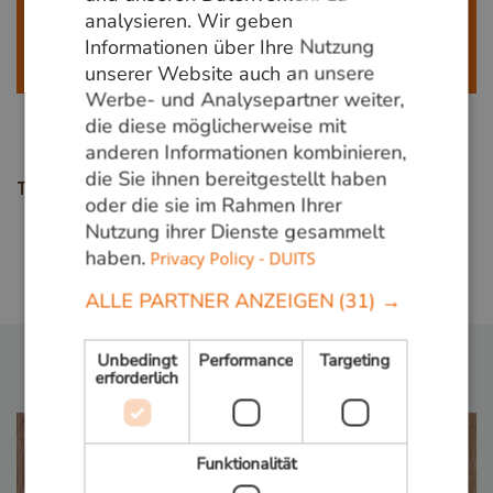
analysieren. Wir geben
820000
oder schreiben Sie eine E-Mail an
info@vandenberghardhout.nl
Wir beliefern
Informationen über Ihre Nutzung
ausschließlich gewerbliche Kunden.
unserer Website auch an unsere
Werbe- und Analysepartner weiter,
die diese möglicherweise mit
anderen Informationen kombinieren,
die Sie ihnen bereitgestellt haben
Teile diese Seite
oder die sie im Rahmen Ihrer
Nutzung ihrer Dienste gesammelt
haben.
Privacy Policy - DUITS
Zurück zur übersicht
ALLE PARTNER ANZEIGEN
(31) →
Unbedingt
Performance
Targeting
erforderlich
Funktionalität