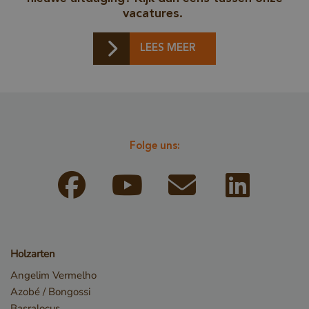
vacatures.
LEES MEER
Speichererklärung
Name
Speichertyp
Folge uns:
CookieCodeCache
Lokaler Speiche
snowplowOutQueue_leadinfo_cl1_post2.expires
Lokaler Speiche
_li_id.bfbd
Lokaler Speiche
_li_id.bfbd.expires
Lokaler Speiche
e8fb0cc6-1659-4b41-bdce-
Sitzungsspeiche
8575fb5200aa_sleakPopupTriggered
Holzarten
_li_ses.bfbd
Lokaler Speiche
Angelim Vermelho
_li_ses.bfbd.expires
Lokaler Speiche
Azobé / Bongossi
Basralocus