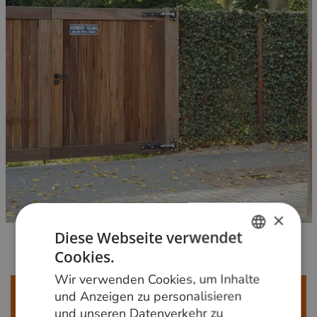
×
Diese Webseite verwendet
Cookies.
DUTCH
Wir verwenden Cookies, um Inhalte
GERMAN
Mehr erfahren?
und Anzeigen zu personalisieren
und unseren Datenverkehr zu
ENGLISH
Rufen Sie uns an unter der Telefonnummer
+31 348