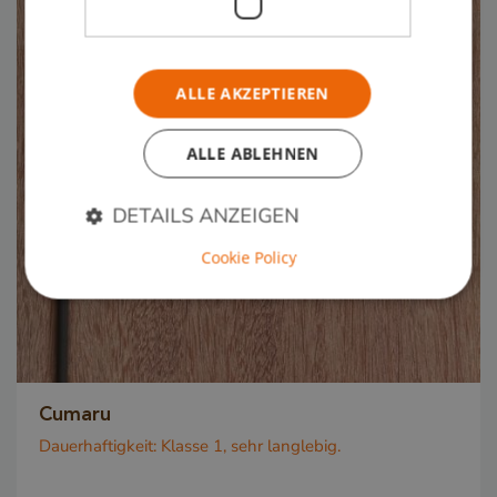
ALLE AKZEPTIEREN
ALLE ABLEHNEN
DETAILS ANZEIGEN
Cookie Policy
Unbedingt erforderlich
Performance
Targeting
Funktionalität
Unbedingt erforderliche Cookies ermöglichen
wesentliche Kernfunktionen der Website wie die
Cumaru
Benutzeranmeldung und die Kontoverwaltung.
Ohne die unbedingt erforderlichen Cookies kann
Dauerhaftigkeit:
Klasse 1, sehr langlebig.
die Website nicht ordnungsgemäß verwendet
werden.