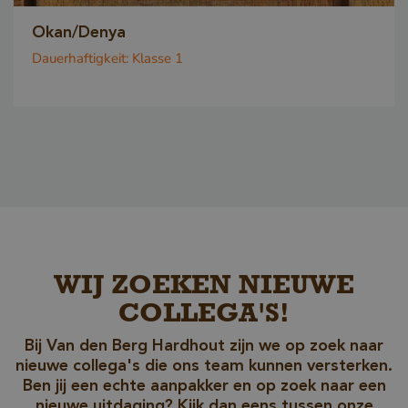
Okan/Denya
Dauerhaftigkeit:
Klasse 1
Google-
Datenschutzerklärung
_sweetSessionId
www.vandenberghardhout.com
VISITOR_PRIVACY_METADATA
YouTube
.youtube.com
WIJ ZOEKEN NIEUWE
COLLEGA'S!
Bij Van den Berg Hardhout zijn we op zoek naar
nieuwe collega's die ons team kunnen versterken.
Ben jij een echte aanpakker en op zoek naar een
nieuwe uitdaging? Kijk dan eens tussen onze